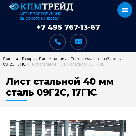
МЕТАЛЛОПРОДУКЦИЯ
ВЫСОКОГО КАЧЕСТВА
+7 495 767-13-67
Главная
»
Товары
»
Лист стальной
»
Лист горячекатаный сталь
09Г2С, 17Г1С
»
Лист стальной 40 мм сталь 09Г2С, 17Г1С
КАТАЛОГ
Лист стальной 40 мм
сталь 09Г2С, 17Г1С
КАРКАСЫ
КАК МЫ РАБОТАЕМ
ДОСТАВКА И ОПЛАТА