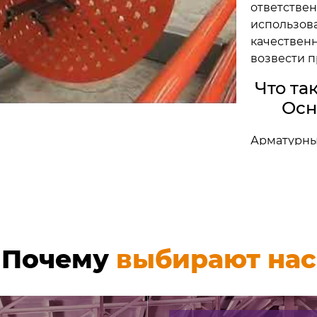
ответстве
использова
качествен
возвести п
Что та
Осн
Арматурны
металлическую конструкцию сетчатого типа, котора
прутков соответствующего диаметра. Прутья под п
помощи электродуговой сварки или с помощью спе
каркасы изготавливаются на предприятии и поставл
необходимости собирать их на строительной площа
Почему
выбирают нас
Данная металлоконструкция представляет собой о
конструкции (блоки, фундамент и т.д.). Она воспри
бетон прочным и монолитным.
Существует две разновидности: