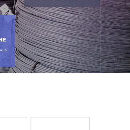
тержней. Рабочие стержни находятся в
р, а соответственно и большую
для поддержки рабочих.
ься с бетонной смесью и позволяет
Когда появляются внешние нагрузки,
ИЕ
ескается, не ломается и всегда
жных
изготовление
а специализированном производстве,
роизводство выполняется в
Используются металлические стержни
я режутся на станках. При помощи
ах. Далее выполняется сварка. После
и выписывается соответствующий
ожете на нашем сайте. У нас очень