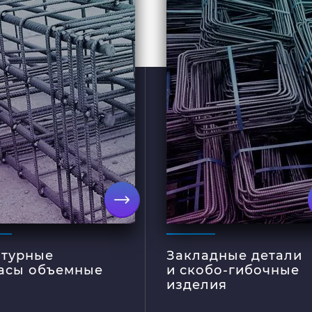
ний и сооружений
является важным
но использовать
процессом при
емные каркасы.
строительстве зданий
 обеспечивают не
промышленного и
ько высокую
жилого назначения.
чность ЖБ
Скобо-гибочные
трукции, но и
изделия используются
ительно экономят
для сборки
я и силы.
армирующих
емный каркас из
конструкций. Они
атуры можно
делают конструкцию
менять для
более прочной и
ения фундамента,
устойчивой. Поэтому
т перекрытий и
без них не обойтись
подробнее
подробне
гих монолитных
на любом
ов, которые будут
строительном
луатироваться в
объекте.
турные
лых условиях.
Закладные детали
асы объемные
и скобо-гибочные
изделия