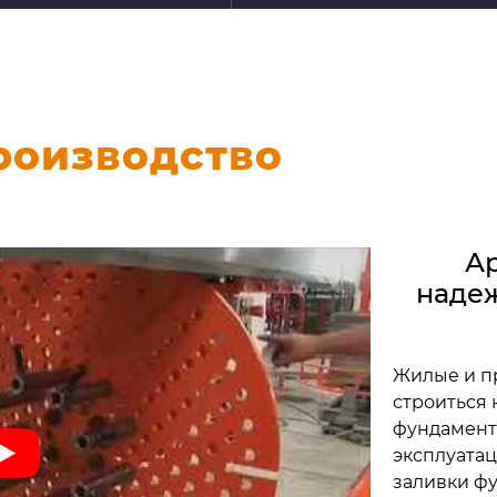
роизводство
Ар
наде
Жилые и п
строиться
фундамент
эксплуата
заливки ф