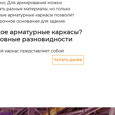
нно. Для армирования можно
ть разные материалы, но только
ные арматурные каркасы позволят
рочное основание для здания.
кое арматурные каркасы?
овные разновидности
й каркас представляет собой
я изготавливается из стальных
Читать далее
рямым углом соединяются при
циальной проволоки для вязки. Наши
яются уже в готовом виде, нет
дке.
снову для любой железобетонной
нимает растягивающие усилия, и делает