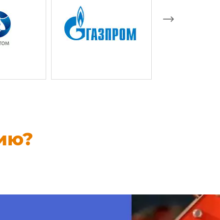
ам.
ию?