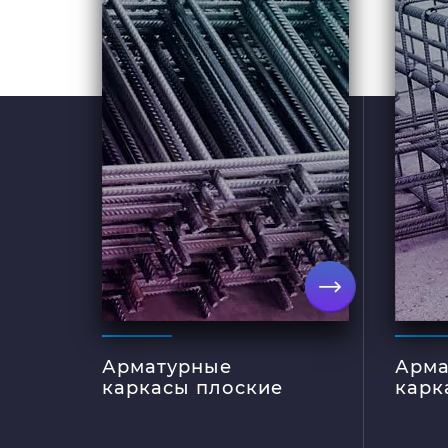
железобетонных
зда
конструкций – это
мож
ответственная
объ
процедура, к которой
Они
необходимо
тол
подходить с особой
про
осторожностью.
конс
Требуется правильно
знач
выбрать материал для
врем
усиления. Арматурные
Объ
каркасы плоские – это
арм
наилучший вариант
при
для укрепления любых
усил
железобетонных
пли
подробнее
объектов.
дру
блок
эксп
Арматурные
Арма
тяже
каркасы плоские
карк