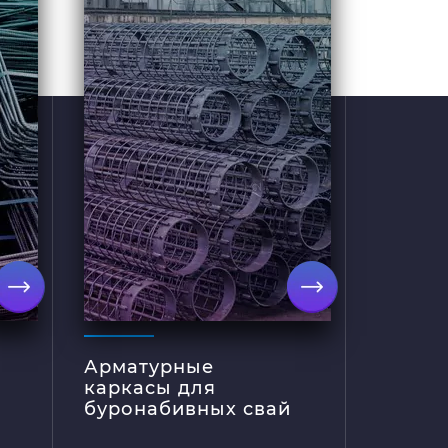
многоэтажных жилых
домов или массивных
производственных
помещений
выполняется на
свайном фундаменте с
применением
буронабивных свай.
Для того чтобы свая
была прочной и
долговечной у нее
должен быть
качественный
металлический
е
подробнее
каркас. Каркасы бнс
сейчас становятся
очень популярны. Они
Арматурные
обладают высокими
каркасы для
показателями
буронабивных свай
прочности и высоким
сроком эксплуатации.