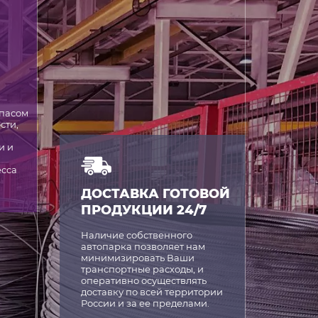
 в виде нескольких продольных
стержнями поперечного типа.
рина;
ставляют собой более массивные
пасом
оперечных каркасов. Между собой
сти,
рименяются для укрепления
и и
есса
урный каркас?
ДОСТАВКА ГОТОВОЙ
ПРОДУКЦИИ 24/7
восприятие и компенсация
 железобетонном элементе. Для этого
Наличие собственного
автопарка позволяет нам
минимизировать Ваши
транспортные расходы, и
прутья, тем более сильные нагрузки
оперативно осуществлять
доставку по всей территории
.
России и за ее пределами.