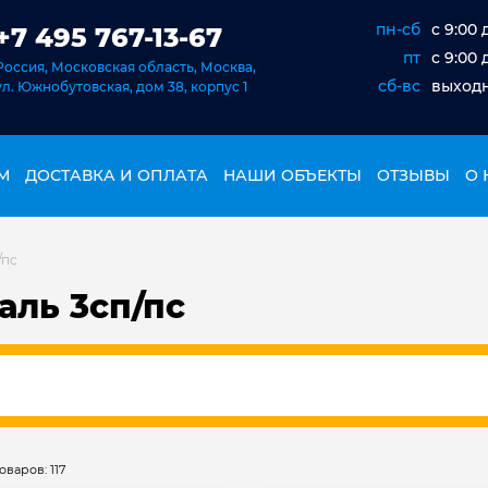
пн-сб
c 9:00 
+7 495 767-13-67
пт
c 9:00 
Россия, Московская область, Москва,
сб-вс
выход
ул. Южнобутовская, дом 38, корпус 1
М
ДОСТАВКА И ОПЛАТА
НАШИ ОБЪЕКТЫ
ОТЗЫВЫ
О 
/пс
аль 3сп/пс
варов: 117