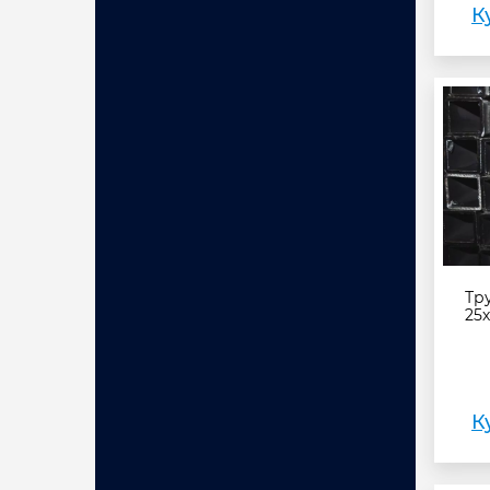
К
Тр
25х
К