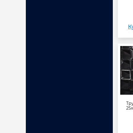
К
Тр
25