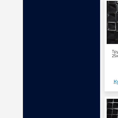
Тр
25
К