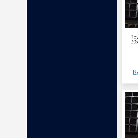
Тр
30х
К