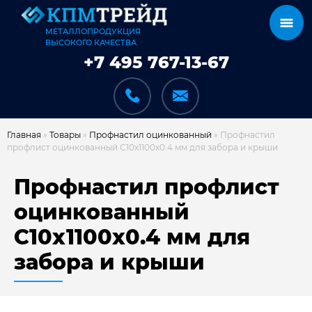
МЕТАЛЛОПРОДУКЦИЯ
ВЫСОКОГО КАЧЕСТВА
+7 495 767-13-67
Главная
»
Товары
»
Профнастил оцинкованный
»
Профнастил
профлист оцинкованный С10х1100х0.4 мм для забора и крыши
КАТАЛОГ
Профнастил профлист
оцинкованный
С10х1100х0.4 мм для
КАРКАСЫ
забора и крыши
КАК МЫ РАБОТАЕМ
ДОСТАВКА И ОПЛАТА