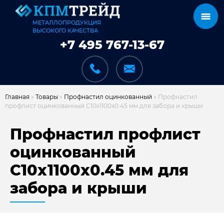
МЕТАЛЛОПРОДУКЦИЯ
ВЫСОКОГО КАЧЕСТВА
+7 495 767-13-67
Главная
»
Товары
»
Профнастил оцинкованный
»
Профнастил
профлист оцинкованный С10х1100х0.45 мм для забора и крыши
КАТАЛОГ
Профнастил профлист
оцинкованный
С10х1100х0.45 мм для
КАРКАСЫ
забора и крыши
КАК МЫ РАБОТАЕМ
ДОСТАВКА И ОПЛАТА