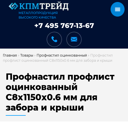
МЕТАЛЛОПРОДУКЦИЯ
ВЫСОКОГО КАЧЕСТВА
+7 495 767-13-67
Главная
»
Товары
»
Профнастил оцинкованный
»
Профнастил
профлист оцинкованный С8х1150х0.6 мм для забора и крыши
КАТАЛОГ
Профнастил профлист
оцинкованный
С8х1150х0.6 мм для
КАРКАСЫ
забора и крыши
КАК МЫ РАБОТАЕМ
ДОСТАВКА И ОПЛАТА