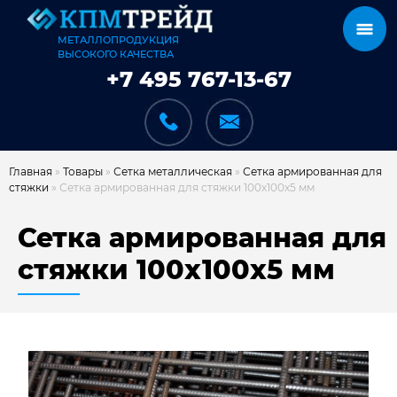
МЕТАЛЛОПРОДУКЦИЯ
ВЫСОКОГО КАЧЕСТВА
+7 495 767-13-67
Главная
»
Товары
»
Сетка металлическая
»
Сетка армированная для
стяжки
»
Сетка армированная для стяжки 100х100х5 мм
КАТАЛОГ
Сетка армированная для
стяжки 100х100х5 мм
КАРКАСЫ
КАК МЫ РАБОТАЕМ
ДОСТАВКА И ОПЛАТА