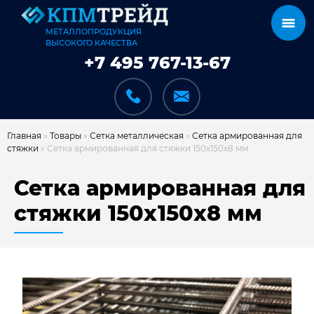
МЕТАЛЛОПРОДУКЦИЯ
ВЫСОКОГО КАЧЕСТВА
+7 495 767-13-67
Главная
»
Товары
»
Сетка металлическая
»
Сетка армированная для
стяжки
»
Сетка армированная для стяжки 150х150х8 мм
КАТАЛОГ
Сетка армированная для
стяжки 150х150х8 мм
КАРКАСЫ
КАК МЫ РАБОТАЕМ
ДОСТАВКА И ОПЛАТА