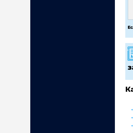
Ес
з
К