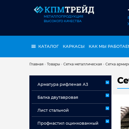
МЕТАЛЛОПРОДУКЦИЯ
ВЫСОКОГО КАЧЕСТВА
КАТАЛОГ
КАРКАСЫ
КАК МЫ РАБОТАЕ
Главная
»
Товары
»
Сетка металлическая
»
Сетка армир
Се
Арматура рифленая А3
Арматура А3 немерная
Балка двутавровая
Арматура мерная А3
Лист стальной
Лист горячекатаный ст 3сп/пс
Профнастил оцинкованный