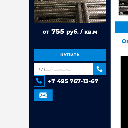
Труба стальная ВГП
Труба квадратная сталь 3сп/пс
Труба прямоугольная сталь 3сп/пс
755
от
руб. / кв.м
Труба электросварная Гост 10704,
10705
О
Труба оцинкованная
электросварная
КУПИТЬ
Труба стальная электросварная
+7 495 767-13-67