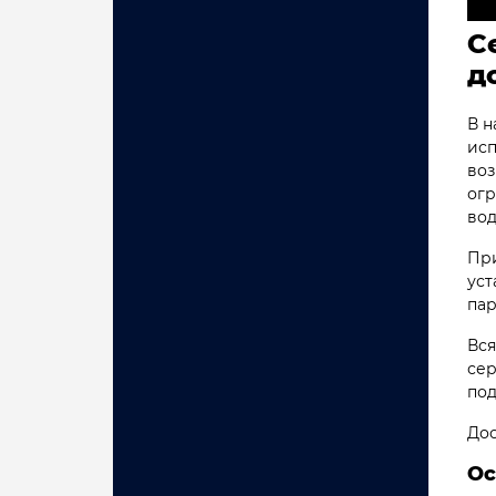
С
д
В н
исп
воз
огр
вод
При
уст
пар
Вся
сер
под
Дос
Ос