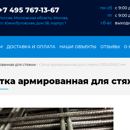
пн-сб
c 9:00 
+7 495 767-13-67
пт
c 9:00 
Россия, Московская область, Москва,
сб-вс
выход
ул. Южнобутовская, дом 38, корпус 1
М
ДОСТАВКА И ОПЛАТА
НАШИ ОБЪЕКТЫ
ОТЗЫВЫ
О 
ованная для стяжки
»
Сетка армированная для стяжки 200х200х12 мм
тка армированная для стя