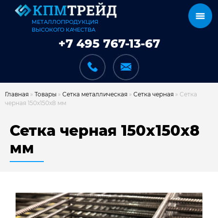
МЕТАЛЛОПРОДУКЦИЯ
ВЫСОКОГО КАЧЕСТВА
+7 495 767-13-67
Главная
»
Товары
»
Сетка металлическая
»
Сетка черная
»
Сетка
черная 150х150х8 мм
КАТАЛОГ
Сетка черная 150х150х8
мм
КАРКАСЫ
КАК МЫ РАБОТАЕМ
ДОСТАВКА И ОПЛАТА