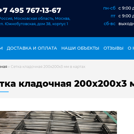
пн-сб
c 9:00 
+7 495 767-13-67
пт
c 9:00 
Россия, Московская область, Москва,
сб-вс
выход
ул. Южнобутовская, дом 38, корпус 1
М
ДОСТАВКА И ОПЛАТА
НАШИ ОБЪЕКТЫ
ОТЗЫВЫ
О 
чная
»
Сетка кладочная 200х200х3 мм в картах
тка кладочная 200х200х3 