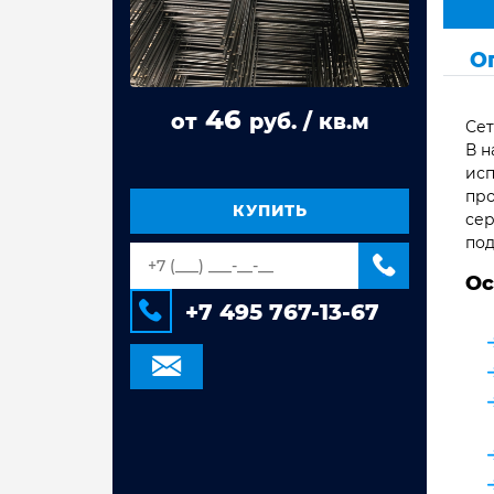
Труба стальная ВГП
О
Труба квадратная сталь 3сп/пс
Труба прямоугольная сталь 3сп/пс
46
от
руб. / кв.м
Сет
Труба электросварная Гост 10704,
10705
В н
исп
Труба оцинкованная
про
электросварная
КУПИТЬ
сер
Труба стальная электросварная
под
Ос
+7 495 767-13-67