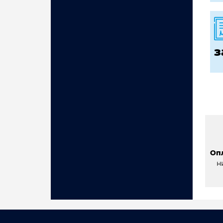
з
Оп
н