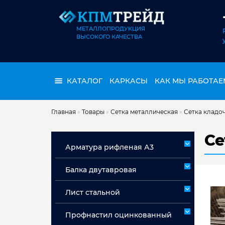
МЕТАЛЛОПРОДУКЦИЯ
ВЫСОКОГО КАЧЕСТВА
КАТАЛОГ
КАРКАСЫ
КАК МЫ РАБОТАЕ
Главная
»
Товары
»
Сетка металлическая
»
Сетка кладо
Се
Арматура рифленая А3
Арматура А3 немерная
Балка двутавровая
Арматура мерная А3
Лист стальной
Лист горячекатаный ст 3сп/пс
Профнастил оцинкованный