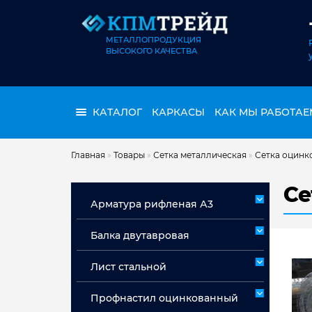
МЕТАЛЛОПРОДУКЦИЯ
ВЫСОКОГО КАЧЕСТВА
КАТАЛОГ
КАРКАСЫ
КАК МЫ РАБОТАЕ
Главная
»
Товары
»
Сетка металлическая
»
Сетка оцинко
Се
Арматура рифленая А3
Арматура А3 немерная
Балка двутавровая
Арматура мерная А3
Лист стальной
Лист горячекатаный ст 3сп/пс
Профнастил оцинкованный