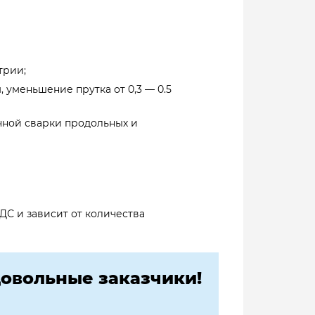
трии;
 уменьшение прутка от 0,3 — 0.5
чной сварки продольных и
НДС и зависит от количества
овольные заказчики!