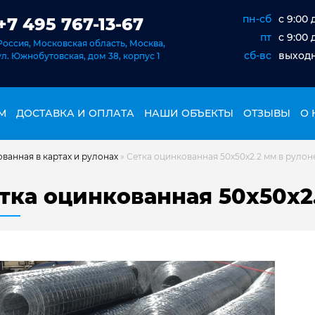
пн-сб
c 9:00 
+7 495 767-13-67
пт
c 9:00 
Россия, Московская область, Москва,
сб-вс
выход
ул. Южнобутовская, дом 38, корпус 1
М
ДОСТАВКА И ОПЛАТА
НАШИ ОБЪЕКТЫ
ОТЗЫВЫ
О 
ванная в картах и рулонах
»
Сетка оцинкованная 50х50х2.2 мм в рулон
тка оцинкованная 50х50х2