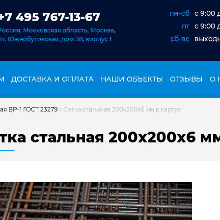
пн-сб
c 9:00 
+7 495 767-13-67
пт
c 9:00 
Россия, Московская область, Москва,
сб-вс
выход
ул. Южнобутовская, дом 38, корпус 1
М
ДОСТАВКА И ОПЛАТА
НАШИ ОБЪЕКТЫ
ОТЗЫВЫ
О 
ая ВР-1 ГОСТ 23279
»
Сетка стальная 200х200х6 мм в картах
тка стальная 200х200х6 мм