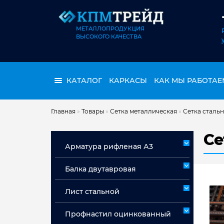
МЕТАЛЛОПРОДУКЦИЯ
ВЫСОКОГО КАЧЕСТВА
КАТАЛОГ
КАРКАСЫ
КАК МЫ РАБОТАЕ
Главная
»
Товары
»
Сетка металлическая
»
Сетка стальн
Се
Арматура рифленая А3
Арматура А3 немерная
Балка двутавровая
Арматура мерная А3
Лист стальной
Лист горячекатаный ст 3сп/пс
Профнастил оцинкованный