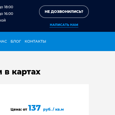
до 18:00
НЕ ДОЗВОНИЛИСЬ?
до 16:00
ной
НАПИСАТЬ НАМ
НАС
БЛОГ
КОНТАКТЫ
 в картах
137
Цена: от
руб. / кв.м