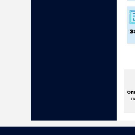
з
Оп
н