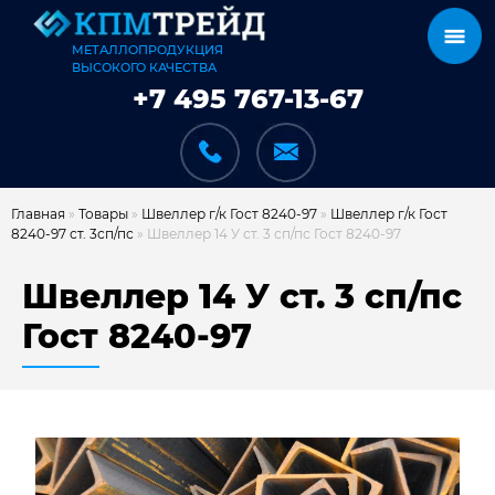
МЕТАЛЛОПРОДУКЦИЯ
ВЫСОКОГО КАЧЕСТВА
+7 495 767-13-67
Главная
»
Товары
»
Швеллер г/к Гост 8240-97
»
Швеллер г/к Гост
8240-97 ст. 3сп/пс
»
Швеллер 14 У ст. 3 сп/пс Гост 8240-97
КАТАЛОГ
Швеллер 14 У ст. 3 сп/пс
Гост 8240-97
КАРКАСЫ
КАК МЫ РАБОТАЕМ
ДОСТАВКА И ОПЛАТА