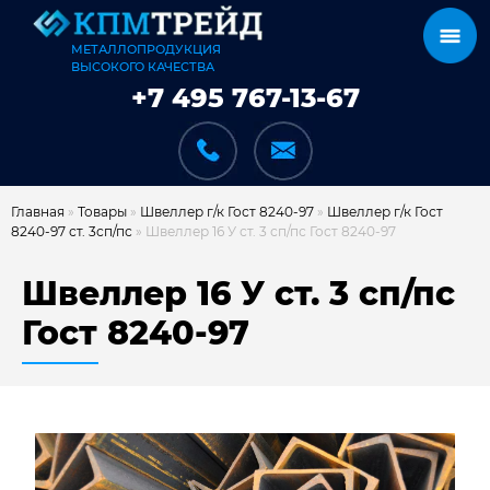
МЕТАЛЛОПРОДУКЦИЯ
ВЫСОКОГО КАЧЕСТВА
+7 495 767-13-67
Главная
»
Товары
»
Швеллер г/к Гост 8240-97
»
Швеллер г/к Гост
8240-97 ст. 3сп/пс
»
Швеллер 16 У ст. 3 сп/пс Гост 8240-97
КАТАЛОГ
Швеллер 16 У ст. 3 сп/пс
Гост 8240-97
КАРКАСЫ
КАК МЫ РАБОТАЕМ
ДОСТАВКА И ОПЛАТА