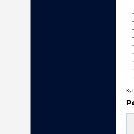
Куп
Р