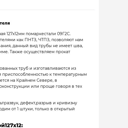
ителя
ая 127х12мм помаркестали 09Г2С.
елями как ПНТЗ, ЧТПЗ, позволяют нам
вания, данный вид трубы не имеет шва,
жиме. Также осуществляем прокат
ованных труб и изготавливаются из
 и приспособленностью к температурным
ется на Крайнем Севере, в
конструкции или проще говоря в тех
ьтразвук, дефект,разрыв и кривизну
одим от 1 штуки, только в открытый
й127х12: