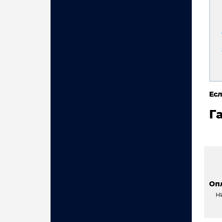
Есл
Г
Оп
н