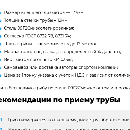
Размер внешнего диаметра — 127мм;
Толщина стенки трубы – 12мм;
Сталь 09Г2Снизколегированная;
Согласно ГОСТ 8732-78, 8731-74;
Длина трубы — немерная от 4 до 12 метров;
Мернаятолько под заказ, за определенный % доплаты;
Вес 1 метра погонного -34.033кг;
Самовывоз или доставка автотранспортом компании;
Цена за 1 тонну указана с учетом НДС и зависит от количес
ить бесшовную трубу по стали 09Г2Сможно оптом и в розни
екомендации по приему трубы
Труба измеряется по внешнему диаметру, обратите вни
Измеряйте толщину точными приборами: микрометр, э