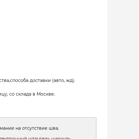
тва,способа доставки (авто, жд).
цу, со склада в Москве.
мание на отсутствие шва.
лектронный штангель циркуль.