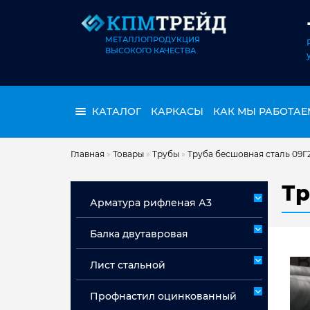
МЕТАЛЛОПРОДУКЦИЯ
ВЫСОКОГО КАЧЕСТВА
КАТАЛОГ
КАРКАСЫ
КАК МЫ РАБОТАЕ
Главная
»
Товары
»
Трубы
»
Труба бесшовная сталь 09Г
Тр
Арматура рифленая А3
Арматура А3 немерная
Балка двутавровая
Арматура мерная А3
Лист стальной
Лист горячекатаный ст 3сп/пс
Профнастил оцинкованный