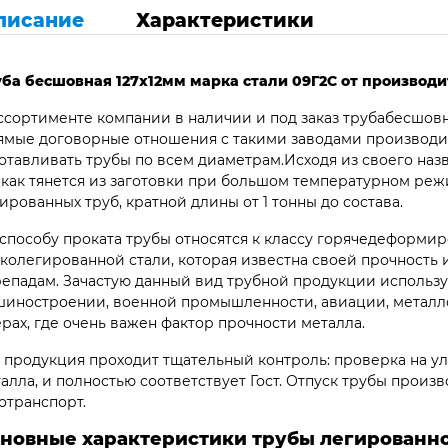
писание
Характеристики
ба бесшовная 127х12мм марка стали 09Г2С от производ
ссортименте компании в наличии и под заказ трубабесшовн
мые договорные отношения с такими заводами производит
отавливать трубы по всем диаметрам.Исходя из своего наз
 как тянется из заготовки при большом температурном ре
ированных труб, кратной длины от 1 тонны до состава.
способу проката трубы относятся к классу горячедеформир
колегированной стали, которая известна своей прочность
епадам. Зачастую данный вид трубной продукции использу
иностроении, военной промышленности, авиации, металло
рах, где очень важен фактор прочности металла.
 продукция проходит тщательный контроль: проверка на ул
алла, и полностью соответствует Гост. Отпуск трубы произв
отранспорт.
новные характеристики трубы легированно