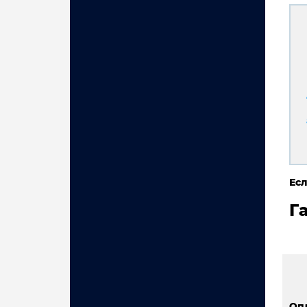
Есл
Г
Оп