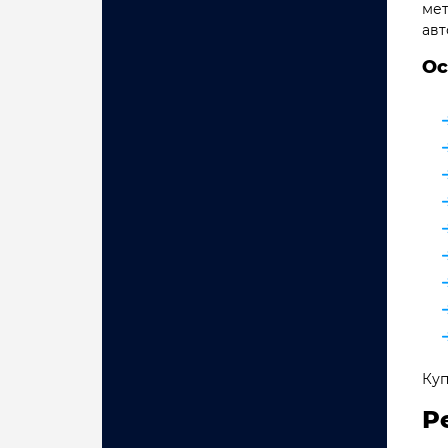
мет
авт
Ос
Куп
Р