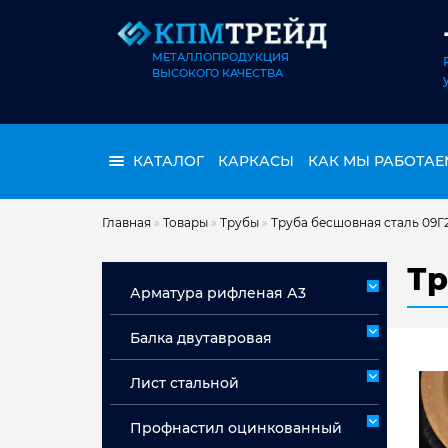
МЕТАЛЛОПРОДУКЦИЯ
ВЫСОКОГО КАЧЕСТВА
КАТАЛОГ
КАРКАСЫ
КАК МЫ РАБОТАЕ
Главная
»
Товары
»
Трубы
»
Труба бесшовная сталь 09Г
Тр
Арматура рифленая А3
Арматура А3 немерная
Балка двутавровая
Арматура мерная А3
Лист стальной
Лист горячекатаный ст 3сп/пс
Профнастил оцинкованный