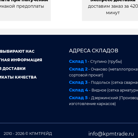
икакой предоплаты
доставим заказ за 420
минут
АДРЕСА СКЛАДОВ
 ВЫБИРАЮТ НАС
ТНАЯ ИНФОРМАЦИЯ
Склад 1
- Ступино (трубы)
Я ДОСТАВКИ
Склад 2
- Очаково (металлопрокат
сортовой прокат)
ИКАТЫ КАЧЕСТВА
Склад 3
- Подольск (сетка сварна
Склад 4
- Видное (сетка арматурн
Склад 5
- Дзержинский (Произво
изготовление каркасов)
info@kpmtrade.ru
2010 - 2026 © КПМТРЕЙД