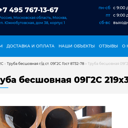
пн-сб
c 9:00 
+7 495 767-13-67
пт
c 9:00 
Россия, Московская область, Москва,
сб-вс
выход
ул. Южнобутовская, дом 38, корпус 1
М
ДОСТАВКА И ОПЛАТА
НАШИ ОБЪЕКТЫ
ОТЗЫВЫ
О 
2С
»
Труба бесшовная г/д ст. 09Г2С Гост 8732-78
»
Труба бесшовная 09Г2С
уба бесшовная 09Г2С 219х3