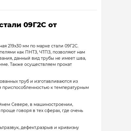
стали 09Г2С от
ая 219х30 мм по марке стали 09Г2С.
елями как ПНТЗ, ЧТПЗ, позволяют нам
вания, данный вид трубы не имеет шва,
жиме. Также осуществляем прокат
ованных труб и изготавливаются из
 и приспособленностью к температурным
айнем Севере, в машиностроении,
роще говоря в тех сферах, где очень
ьтразвук, дефект,разрыв и кривизну