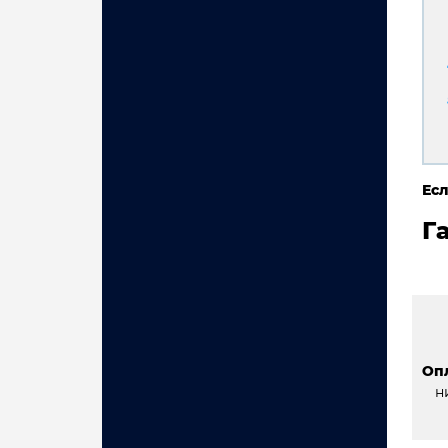
Есл
Г
Оп
н