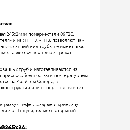
ителя
ная 245х24мм помаркестали 09Г2С.
елями как ПНТЗ, ЧТПЗ, позволяют нам
вания, данный вид трубы не имеет шва,
жиме. Также осуществляем прокат
ованных труб и изготавливаются из
 и приспособленностью к температурным
ется на Крайнем Севере, в
конструкции или проще говоря в тех
ьтразвук, дефект,разрыв и кривизну
одим от 1 штуки, только в открытый
й245х24: