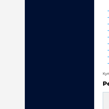
Куп
Р