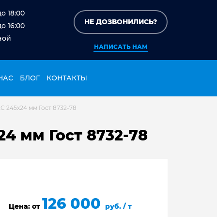
до 18:00
НЕ ДОЗВОНИЛИСЬ?
до 16:00
ной
НАПИСАТЬ НАМ
НАС
БЛОГ
КОНТАКТЫ
С 245х24 мм Гост 8732-78
4 мм Гост 8732-78
126 000
Цена: от
руб. / т