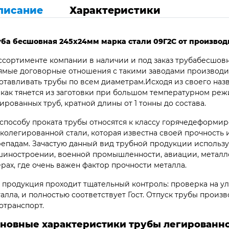
писание
Характеристики
уба бесшовная 245х24мм марка стали 09Г2С от производ
ссортименте компании в наличии и под заказ трубабесшов
мые договорные отношения с такими заводами производит
отавливать трубы по всем диаметрам.Исходя из своего наз
 как тянется из заготовки при большом температурном ре
ированных труб, кратной длины от 1 тонны до состава.
способу проката трубы относятся к классу горячедеформир
колегированной стали, которая известна своей прочность
епадам. Зачастую данный вид трубной продукции использу
иностроении, военной промышленности, авиации, металло
рах, где очень важен фактор прочности металла.
 продукция проходит тщательный контроль: проверка на ул
алла, и полностью соответствует Гост. Отпуск трубы произв
отранспорт.
новные характеристики трубы легированно