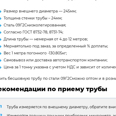
Размер внешнего диаметра — 245мм;
Толщина стенки трубы – 24мм;
Сталь 09Г2Снизколегированная;
Согласно ГОСТ 8732-78, 8731-74;
Длина трубы — немерная от 4 до 12 метров;
Мернаятолько под заказ, за определенный % доплаты;
Вес 1 метра погонного -130.805кг;
Самовывоз или доставка автотранспортом компании;
Цена за 1 тонну указана с учетом НДС и зависит от количес
ить бесшовную трубу по стали 09Г2Сможно оптом и в розни
екомендации по приему трубы
Труба измеряется по внешнему диаметру, обратите вни
Измеряйте толщину точными приборами: микрометр, э