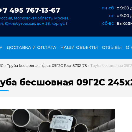
пн-сб
c 9:00 
+7 495 767-13-67
пт
c 9:00 
Россия, Московская область, Москва,
сб-вс
выход
ул. Южнобутовская, дом 38, корпус 1
М
ДОСТАВКА И ОПЛАТА
НАШИ ОБЪЕКТЫ
ОТЗЫВЫ
О 
2С
»
Труба бесшовная г/д ст. 09Г2С Гост 8732-78
»
Труба бесшовная 09Г2
уба бесшовная 09Г2С 245х2