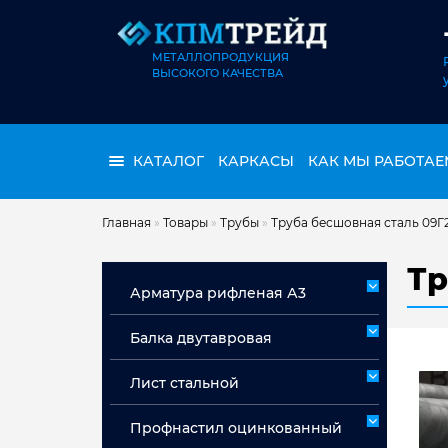
МЕТАЛЛОПРОДУКЦИЯ
ВЫСОКОГО КАЧЕСТВА
КАТАЛОГ
КАРКАСЫ
КАК МЫ РАБОТАЕ
Главная
»
Товары
»
Трубы
»
Труба бесшовная сталь 09Г
Тр
Арматура рифленая А3
Арматура А3 немерная
Балка двутавровая
Арматура мерная А3
Лист стальной
Лист горячекатаный ст 3сп/пс
Профнастил оцинкованный