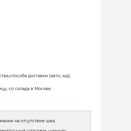
тва,способа доставки (авто, жд).
цу, со склада в Москве.
мание на отсутствие шва.
лектронный штангель циркуль.