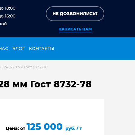
до 18:00
НЕ ДОЗВОНИЛИСЬ?
до 16:00
ной
НАПИСАТЬ НАМ
НАС
БЛОГ
КОНТАКТЫ
С 245х28 мм Гост 8732-78
8 мм Гост 8732-78
125 000
Цена: от
руб. / т