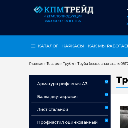
МЕТАЛЛОПРОДУКЦИЯ
ВЫСОКОГО КАЧЕСТВА
КАТАЛОГ
КАРКАСЫ
КАК МЫ РАБОТАЕ
Главная
»
Товары
»
Трубы
»
Труба бесшовная сталь 09Г
Тр
Арматура рифленая А3
Арматура А3 немерная
Балка двутавровая
Арматура мерная А3
Лист стальной
Лист горячекатаный ст 3сп/пс
Профнастил оцинкованный