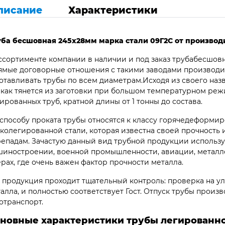
писание
Характеристики
уба бесшовная 245х28мм марка стали 09Г2С от производ
ссортименте компании в наличии и под заказ трубабесшов
мые договорные отношения с такими заводами производит
отавливать трубы по всем диаметрам.Исходя из своего наз
 как тянется из заготовки при большом температурном ре
ированных труб, кратной длины от 1 тонны до состава.
способу проката трубы относятся к классу горячедеформир
колегированной стали, которая известна своей прочность
епадам. Зачастую данный вид трубной продукции использу
иностроении, военной промышленности, авиации, металло
рах, где очень важен фактор прочности металла.
 продукция проходит тщательный контроль: проверка на ул
алла, и полностью соответствует Гост. Отпуск трубы произв
отранспорт.
новные характеристики трубы легированно