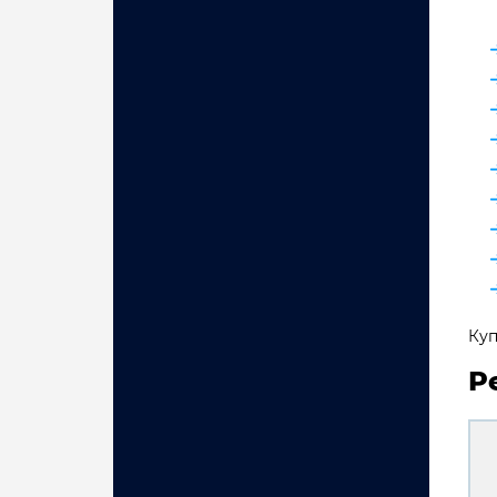
Куп
Р