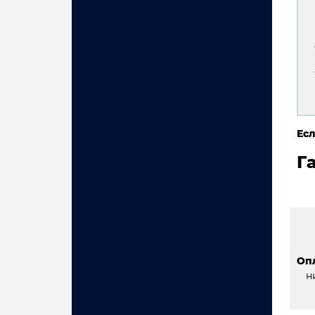
Есл
Г
Оп
н