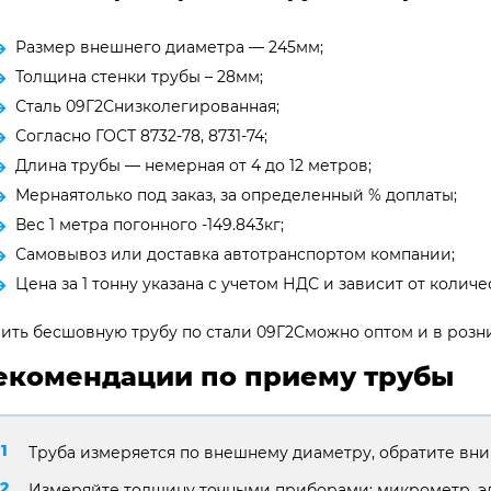
Размер внешнего диаметра — 245мм;
Толщина стенки трубы – 28мм;
Сталь 09Г2Снизколегированная;
Согласно ГОСТ 8732-78, 8731-74;
Длина трубы — немерная от 4 до 12 метров;
Мернаятолько под заказ, за определенный % доплаты;
Вес 1 метра погонного -149.843кг;
Самовывоз или доставка автотранспортом компании;
Цена за 1 тонну указана с учетом НДС и зависит от количес
ить бесшовную трубу по стали 09Г2Сможно оптом и в розни
екомендации по приему трубы
Труба измеряется по внешнему диаметру, обратите вни
Измеряйте толщину точными приборами: микрометр, э