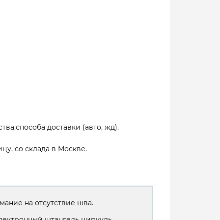
тва,способа доставки (авто, жд).
цу, со склада в Москве.
мание на отсутствие шва.
лектронный штангель циркуль.