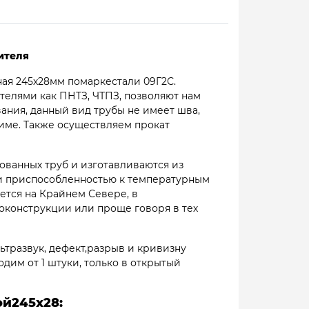
ителя
ная 245х28мм помаркестали 09Г2С.
елями как ПНТЗ, ЧТПЗ, позволяют нам
вания, данный вид трубы не имеет шва,
жиме. Также осуществляем прокат
ованных труб и изготавливаются из
 и приспособленностью к температурным
ется на Крайнем Севере, в
конструкции или проще говоря в тех
ьтразвук, дефект,разрыв и кривизну
одим от 1 штуки, только в открытый
й245х28: