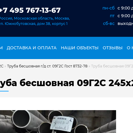
пн-сб
c 9:00 
+7 495 767-13-67
пт
c 9:00 
Россия, Московская область, Москва,
сб-вс
выход
ул. Южнобутовская, дом 38, корпус 1
М
ДОСТАВКА И ОПЛАТА
НАШИ ОБЪЕКТЫ
ОТЗЫВЫ
О 
2С
»
Труба бесшовная г/д ст. 09Г2С Гост 8732-78
»
Труба бесшовная 09Г2
уба бесшовная 09Г2С 245х2