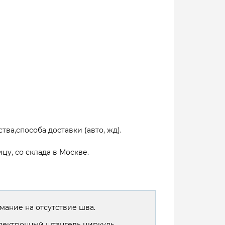
тва,способа доставки (авто, жд).
цу, со склада в Москве.
мание на отсутствие шва.
лектронный штангель циркуль.