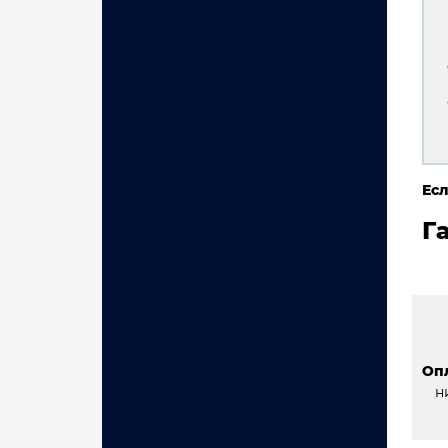
Есл
Г
Оп
н