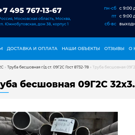
пн-сб
c 9:00 
+7 495 767-13-67
пт
c 9:00 
Россия, Московская область, Москва,
сб-вс
выход
ул. Южнобутовская, дом 38, корпус 1
М
ДОСТАВКА И ОПЛАТА
НАШИ ОБЪЕКТЫ
ОТЗЫВЫ
О 
2С
»
Труба бесшовная г/д ст. 09Г2С Гост 8732-78
»
Труба бесшовная 09Г2С
уба бесшовная 09Г2С 32х3.