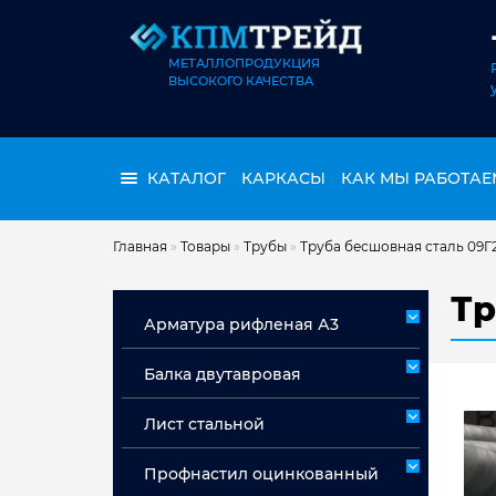
МЕТАЛЛОПРОДУКЦИЯ
ВЫСОКОГО КАЧЕСТВА
КАТАЛОГ
КАРКАСЫ
КАК МЫ РАБОТАЕ
Главная
»
Товары
»
Трубы
»
Труба бесшовная сталь 09Г
Тр
Арматура рифленая А3
Арматура А3 немерная
Балка двутавровая
Арматура мерная А3
Лист стальной
Лист горячекатаный ст 3сп/пс
Профнастил оцинкованный