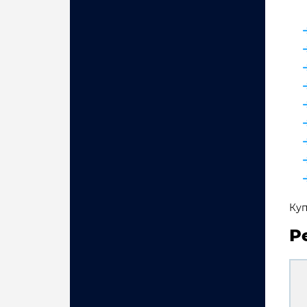
Куп
Р