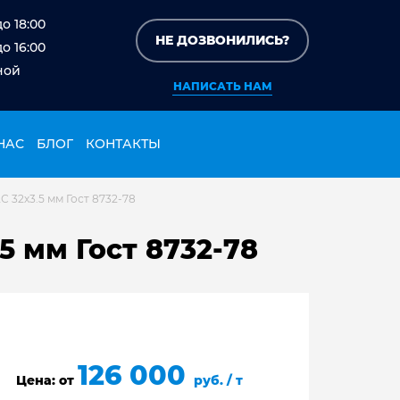
до 18:00
НЕ ДОЗВОНИЛИСЬ?
до 16:00
ной
НАПИСАТЬ НАМ
НАС
БЛОГ
КОНТАКТЫ
 32х3.5 мм Гост 8732-78
5 мм Гост 8732-78
126 000
Цена: от
руб. / т