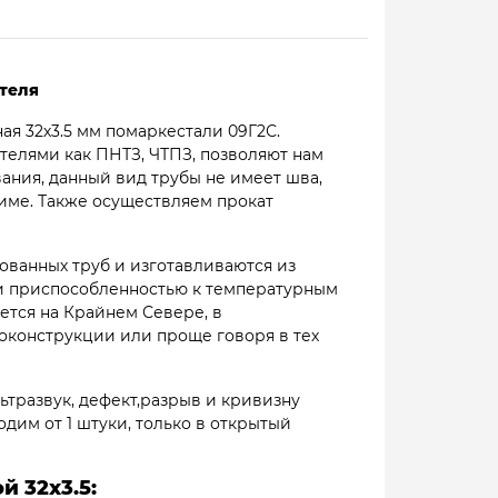
ителя
ая 32х3.5 мм помаркестали 09Г2С.
елями как ПНТЗ, ЧТПЗ, позволяют нам
вания, данный вид трубы не имеет шва,
жиме. Также осуществляем прокат
ованных труб и изготавливаются из
 и приспособленностью к температурным
ется на Крайнем Севере, в
конструкции или проще говоря в тех
ьтразвук, дефект,разрыв и кривизну
одим от 1 штуки, только в открытый
 32х3.5: