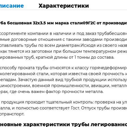
писание
Характеристики
ба бесшовная 32х3.5 мм марка стали
09Г2С от производ
ссортименте компании в наличии и под заказ трубабесшовн
мые договорные отношения с такими заводами производит
отавливать трубы по всем диаметрам.Исходя из своего наз
 как тянется из заготовки при большом температурном ре
ированных труб, кратной длины от 1 тонны до состава.
способу проката трубы относятся к классу горячедеформир
колегированной стали, которая известна своей прочность
епадам. Зачастую данный вид трубной продукции использу
иностроении, военной промышленности, авиации, металло
рах, где очень важен фактор прочности металла.
 продукция проходит тщательный контроль: проверка на ул
алла, и полностью соответствует Гост. Отпуск трубы произв
отранспорт.
новные характеристики трубы легированной