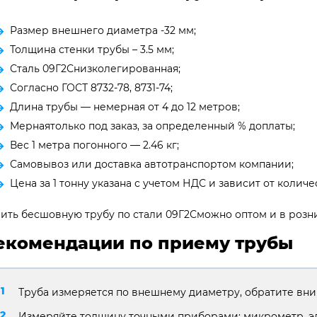
Размер внешнего диаметра -32 мм;
Толщина стенки трубы – 3.5 мм;
Сталь 09Г2Снизколегированная;
Согласно ГОСТ 8732-78, 8731-74;
Длина трубы — немерная от 4 до 12 метров;
Мернаятолько под заказ, за определенный % доплаты;
Вес 1 метра погонного — 2.46 кг;
Самовывоз или доставка автотранспортом компании;
Цена за 1 тонну указана с учетом НДС и зависит от количес
ить бесшовную трубу по стали 09Г2Сможно оптом и в розни
екомендации по приему трубы
Труба измеряется по внешнему диаметру, обратите вни
Измеряйте толщину точными приборами: микрометр, э