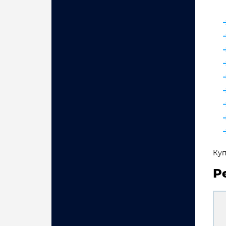
Куп
Р