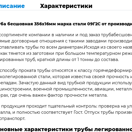
писание
Характеристики
уба бесшовная 356х16мм марка стали 09Г2С от производ
ссортименте компании в наличии и под заказ трубабесшовн
мые договорные отношения с такими заводами производит
отавливать трубы по всем диаметрам.Исходя из своего наз
 как тянется из заготовки при большом температурном ре
ированных труб, кратной длины от 1 тонны до состава.
способу проката трубы относятся к классу горячедеформир
колегированной стали, которая известна своей прочность
епадам. Зачастую данный вид трубной продукции использу
иностроении, военной промышленности, авиации, металло
рах, где очень важен фактор прочности металла.
 продукция проходит тщательный контроль: проверка на ул
алла, и полностью соответствует Гост. Отпуск трубы произв
отранспорт.
новные характеристики трубы легированно