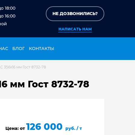
до 18:00
НЕ ДОЗВОНИЛИСЬ?
до 16:00
ной
НАПИСАТЬ НАМ
НАС
БЛОГ
КОНТАКТЫ
 356х16 мм Гост 8732-78
6 мм Гост 8732-78
126 000
Цена: от
руб. / т