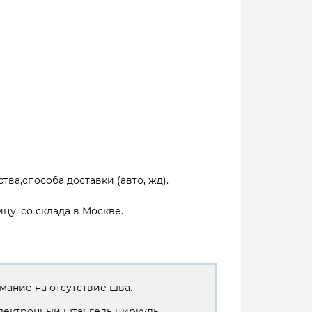
тва,способа доставки (авто, жд).
цу, со склада в Москве.
мание на отсутствие шва.
лектронный штангель циркуль.