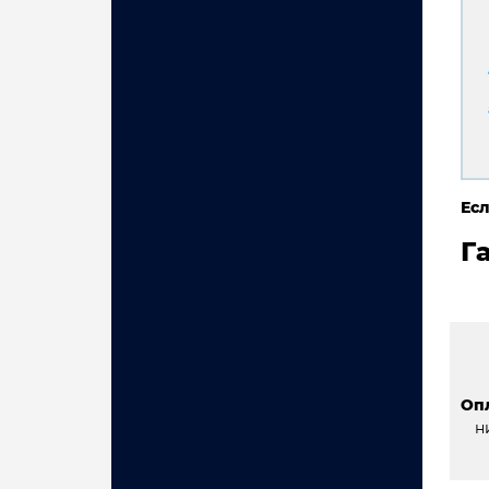
Есл
Г
Оп
н