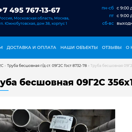
пн-сб
c 9:00 
+7 495 767-13-67
пт
c 9:00 
Россия, Московская область, Москва,
сб-вс
выход
ул. Южнобутовская, дом 38, корпус 1
М
ДОСТАВКА И ОПЛАТА
НАШИ ОБЪЕКТЫ
ОТЗЫВЫ
О 
2С
»
Труба бесшовная г/д ст. 09Г2С Гост 8732-78
»
Труба бесшовная 09Г2С
уба бесшовная 09Г2С 356х1