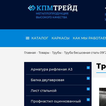
МЕТАЛЛОПРОДУКЦИЯ
ВЫСОКОГО КАЧЕСТВА
КАТАЛОГ
КАРКАСЫ
КАК МЫ РАБОТАЕ
Главная
»
Товары
»
Трубы
»
Труба бесшовная сталь 09Г
Тр
Арматура рифленая А3
Арматура А3 немерная
Балка двутавровая
Арматура мерная А3
Лист стальной
Лист горячекатаный ст 3сп/пс
Профнастил оцинкованный