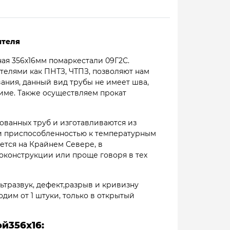
ителя
ая 356х16мм помаркестали 09Г2С.
елями как ПНТЗ, ЧТПЗ, позволяют нам
вания, данный вид трубы не имеет шва,
жиме. Также осуществляем прокат
ованных труб и изготавливаются из
 и приспособленностью к температурным
ется на Крайнем Севере, в
конструкции или проще говоря в тех
ьтразвук, дефект,разрыв и кривизну
одим от 1 штуки, только в открытый
й356х16: