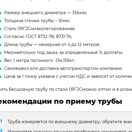
Размер внешнего диаметра — 356мм;
Толщина стенки трубы – 16мм;
Сталь 09Г2Снизколегированная;
Согласно ГОСТ 8732-78, 8731-74;
Длина трубы — немерная от 4 до 12 метров;
Мернаятолько под заказ, за определенный % доплаты;
Вес 1 метра погонного -134.159кг;
Самовывоз или доставка автотранспортом компании;
Цена за 1 тонну указана с учетом НДС и зависит от количес
ить бесшовную трубу по стали 09Г2Сможно оптом и в розни
екомендации по приему трубы
Труба измеряется по внешнему диаметру, обратите вни
Измеряйте толщину точными приборами: микрометр, э