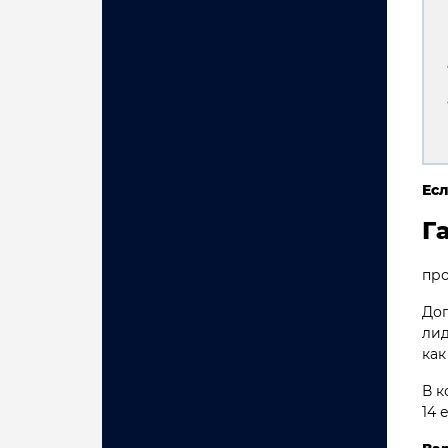
Есл
Г
про
Дог
лид
как
В к
14 