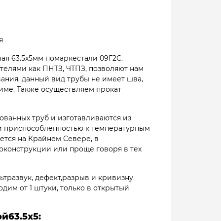
я
ая 63.5х5мм помаркестали 09Г2С.
елями как ПНТЗ, ЧТПЗ, позволяют нам
вания, данный вид трубы не имеет шва,
жиме. Также осуществляем прокат
ованных труб и изготавливаются из
 и приспособленностью к температурным
ется на Крайнем Севере, в
конструкции или проще говоря в тех
ьтразвук, дефект,разрыв и кривизну
одим от 1 штуки, только в открытый
й63.5х5: