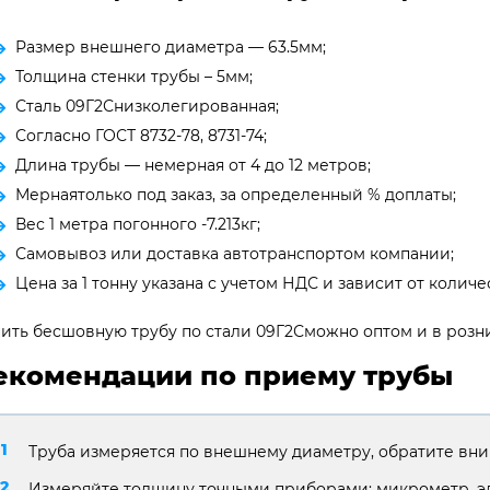
Размер внешнего диаметра — 63.5мм;
Толщина стенки трубы – 5мм;
Сталь 09Г2Снизколегированная;
Согласно ГОСТ 8732-78, 8731-74;
Длина трубы — немерная от 4 до 12 метров;
Мернаятолько под заказ, за определенный % доплаты;
Вес 1 метра погонного -7.213кг;
Самовывоз или доставка автотранспортом компании;
Цена за 1 тонну указана с учетом НДС и зависит от количес
ить бесшовную трубу по стали 09Г2Сможно оптом и в розни
екомендации по приему трубы
Труба измеряется по внешнему диаметру, обратите вни
Измеряйте толщину точными приборами: микрометр, э