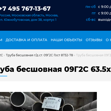
пн-сб
c 9:00 
+7 495 767-13-67
пт
c 9:00 
Россия, Московская область, Москва,
сб-вс
выход
ул. Южнобутовская, дом 38, корпус 1
М
ДОСТАВКА И ОПЛАТА
НАШИ ОБЪЕКТЫ
ОТЗЫВЫ
О 
2С
»
Труба бесшовная г/д ст. 09Г2С Гост 8732-78
»
Труба бесшовная 09Г2С
уба бесшовная 09Г2С 63.5х