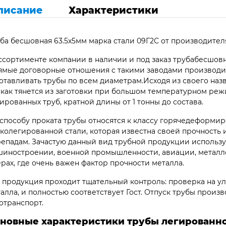
писание
Характеристики
ба бесшовная 63.5х5мм марка стали 09Г2С от производител
ссортименте компании в наличии и под заказ трубабесшовн
мые договорные отношения с такими заводами производит
отавливать трубы по всем диаметрам.Исходя из своего наз
 как тянется из заготовки при большом температурном ре
ированных труб, кратной длины от 1 тонны до состава.
способу проката трубы относятся к классу горячедеформир
колегированной стали, которая известна своей прочность
епадам. Зачастую данный вид трубной продукции использу
иностроении, военной промышленности, авиации, металло
рах, где очень важен фактор прочности металла.
 продукция проходит тщательный контроль: проверка на ул
алла, и полностью соответствует Гост. Отпуск трубы произв
отранспорт.
новные характеристики трубы легированно