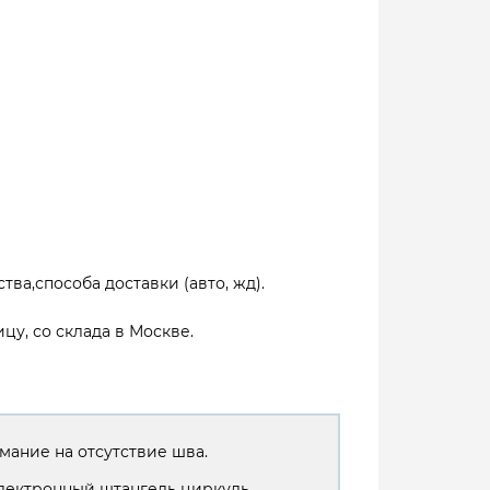
тва,способа доставки (авто, жд).
цу, со склада в Москве.
мание на отсутствие шва.
лектронный штангель циркуль.