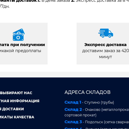
рианты доставок
:
1.
В день заказа
2.
Экспресс доставка за 8 
/7дн.
лата при получении
Экспресс доставка
икакой предоплаты
доставим заказ за 420
минут
АДРЕСА СКЛАДОВ
 ВЫБИРАЮТ НАС
ТНАЯ ИНФОРМАЦИЯ
Склад 1
- Ступино (трубы)
Я ДОСТАВКИ
Склад 2
- Очаково (металлопрокат
сортовой прокат)
ИКАТЫ КАЧЕСТВА
Склад 3
- Подольск (сетка сварна
Склад 4