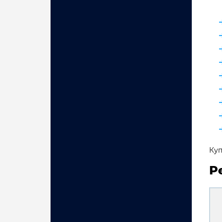
Куп
Р