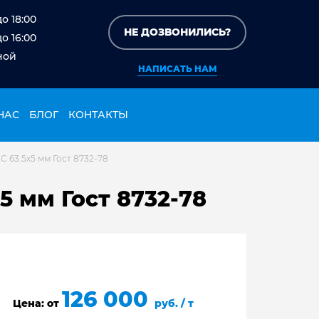
до 18:00
НЕ ДОЗВОНИЛИСЬ?
до 16:00
ной
НАПИСАТЬ НАМ
НАС
БЛОГ
КОНТАКТЫ
 63.5х5 мм Гост 8732-78
5 мм Гост 8732-78
126 000
Цена: от
руб. / т