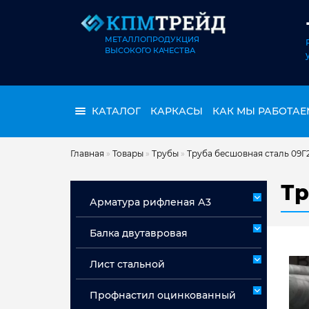
МЕТАЛЛОПРОДУКЦИЯ
ВЫСОКОГО КАЧЕСТВА
КАТАЛОГ
КАРКАСЫ
КАК МЫ РАБОТАЕ
Главная
»
Товары
»
Трубы
»
Труба бесшовная сталь 09Г
Тр
Арматура рифленая А3
Арматура А3 немерная
Балка двутавровая
Арматура мерная А3
Лист стальной
Лист горячекатаный ст 3сп/пс
Профнастил оцинкованный