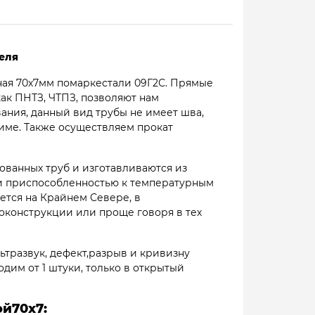
еля
ная 70х7мм помаркестали 09Г2С. Прямые
ак ПНТЗ, ЧТПЗ, позволяют нам
вания, данный вид трубы не имеет шва,
жиме. Также осуществляем прокат
ованных труб и изготавливаются из
 и приспособленностью к температурным
ется на Крайнем Севере, в
конструкции или проще говоря в тех
ьтразвук, дефект,разрыв и кривизну
одим от 1 штуки, только в открытый
й70х7: