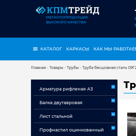
МЕТАЛЛОПРОДУКЦИЯ
ВЫСОКОГО КАЧЕСТВА
КАТАЛОГ
КАРКАСЫ
КАК МЫ РАБОТАЕ
Главная
»
Товары
»
Трубы
»
Труба бесшовная сталь 09Г
Тр
Арматура рифленая А3
Арматура А3 немерная
Балка двутавровая
Арматура мерная А3
Лист стальной
Лист горячекатаный ст 3сп/пс
Профнастил оцинкованный