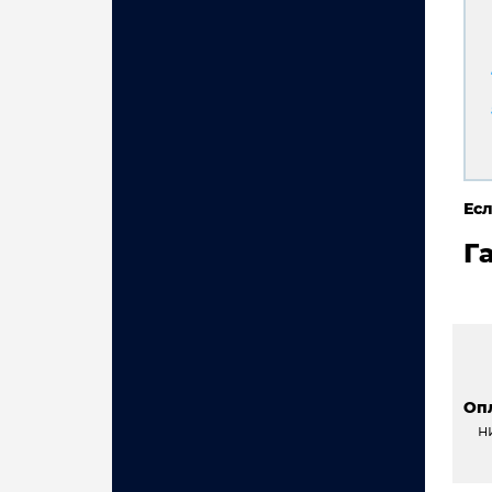
Есл
Г
Оп
н