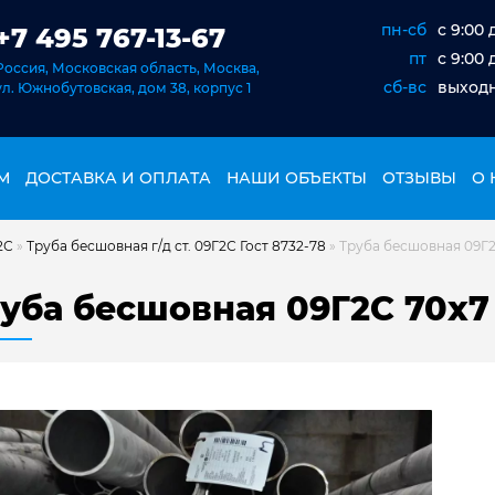
пн-сб
c 9:00 
+7 495 767-13-67
пт
c 9:00 
Россия, Московская область, Москва,
сб-вс
выход
ул. Южнобутовская, дом 38, корпус 1
М
ДОСТАВКА И ОПЛАТА
НАШИ ОБЪЕКТЫ
ОТЗЫВЫ
О 
2С
»
Труба бесшовная г/д ст. 09Г2С Гост 8732-78
»
Труба бесшовная 09Г2
уба бесшовная 09Г2С 70х7 