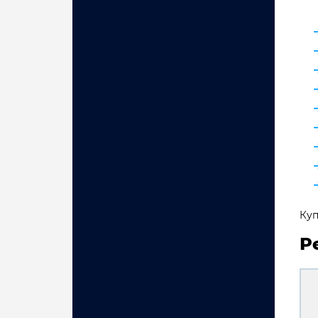
Куп
Р