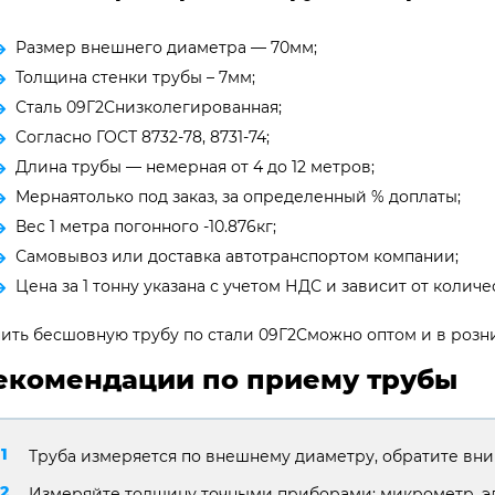
Размер внешнего диаметра — 70мм;
Толщина стенки трубы – 7мм;
Сталь 09Г2Снизколегированная;
Согласно ГОСТ 8732-78, 8731-74;
Длина трубы — немерная от 4 до 12 метров;
Мернаятолько под заказ, за определенный % доплаты;
Вес 1 метра погонного -10.876кг;
Самовывоз или доставка автотранспортом компании;
Цена за 1 тонну указана с учетом НДС и зависит от количес
ить бесшовную трубу по стали 09Г2Сможно оптом и в розни
екомендации по приему трубы
Труба измеряется по внешнему диаметру, обратите вни
Измеряйте толщину точными приборами: микрометр, э