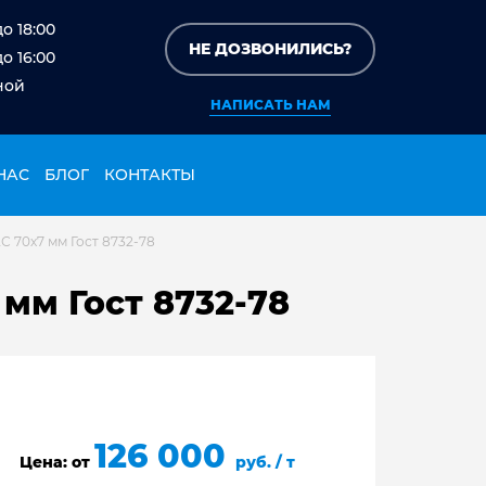
до 18:00
НЕ ДОЗВОНИЛИСЬ?
до 16:00
ной
НАПИСАТЬ НАМ
НАС
БЛОГ
КОНТАКТЫ
С 70х7 мм Гост 8732-78
мм Гост 8732-78
126 000
Цена: от
руб. / т