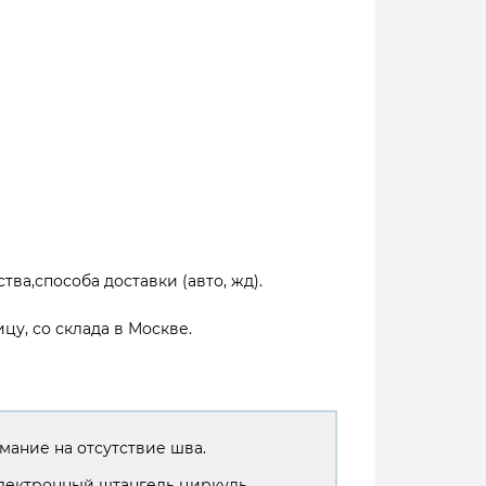
тва,способа доставки (авто, жд).
цу, со склада в Москве.
мание на отсутствие шва.
лектронный штангель циркуль.