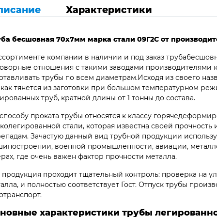
писание
Характеристики
уба бесшовная 70х7мм марка стали 09Г2С от производит
ссортименте компании в наличии и под заказ трубабесшов
оворные отношения с такими заводами производителями к
отавливать трубы по всем диаметрам.Исходя из своего наз
 как тянется из заготовки при большом температурном ре
ированных труб, кратной длины от 1 тонны до состава.
способу проката трубы относятся к классу горячедеформир
колегированной стали, которая известна своей прочность
епадам. Зачастую данный вид трубной продукции использу
иностроении, военной промышленности, авиации, металло
рах, где очень важен фактор прочности металла.
 продукция проходит тщательный контроль: проверка на ул
алла, и полностью соответствует Гост. Отпуск трубы произв
отранспорт.
новные характеристики трубы легированно