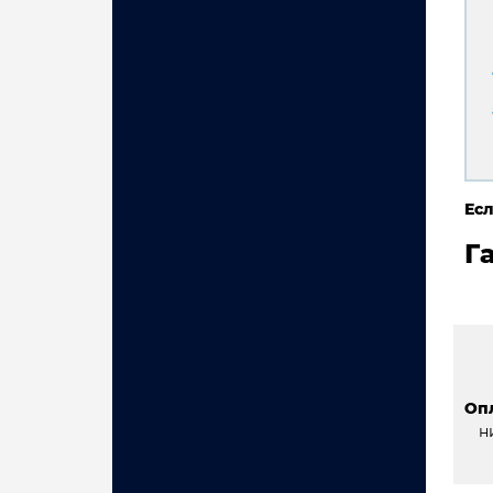
Есл
Г
Оп
н