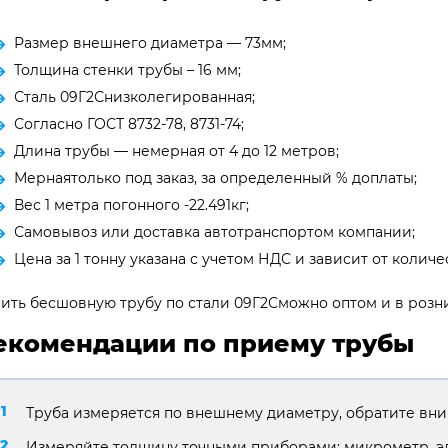
Размер внешнего диаметра — 73мм;
Толщина стенки трубы – 16 мм;
Сталь 09Г2Снизколегированная;
Согласно ГОСТ 8732-78, 8731-74;
Длина трубы — немерная от 4 до 12 метров;
Мернаятолько под заказ, за определенный % доплаты;
Вес 1 метра погонного -22.491кг;
Самовывоз или доставка автотранспортом компании;
Цена за 1 тонну указана с учетом НДС и зависит от количес
ить бесшовную трубу по стали 09Г2Сможно оптом и в розни
екомендации по приему трубы
Труба измеряется по внешнему диаметру, обратите вни
Измеряйте толщину точными приборами: микрометр, э