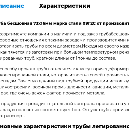
писание
Характеристики
уба бесшовная 73х16мм марка стали 09Г2С от производи
ссортименте компании в наличии и под заказ трубабесшов
оворные отношения с такими заводами производителями к
отавливать трубы по всем диаметрам.Исходя из своего наз
 как тянется из заготовки при большом температурном ре
ированных труб, кратной длины от 1 тонны до состава.
способу проката трубы относятся к классу горячедеформир
колегированной стали, которая известна своей прочность
епадам. Зачастую данный вид трубной продукции использу
иностроении, военной промышленности, авиации, металло
рах, где очень важен фактор прочности металла.
 продукция проходит тщательный контроль: проверка на ул
алла, и полностью соответствует Гост. Отпуск трубы произв
отранспорт.
новные характеристики трубы легированно