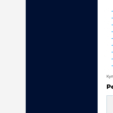
Куп
Р