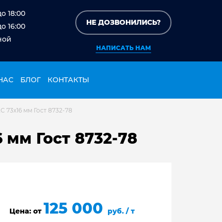
до 18:00
НЕ ДОЗВОНИЛИСЬ?
до 16:00
ной
НАПИСАТЬ НАМ
НАС
БЛОГ
КОНТАКТЫ
 73х16 мм Гост 8732-78
 мм Гост 8732-78
125 000
Цена: от
руб. / т