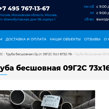
пн-сб
c 9:00 
+7 495 767-13-67
пт
c 9:00 
Россия, Московская область, Москва,
сб-вс
выход
ул. Южнобутовская, дом 38, корпус 1
М
ДОСТАВКА И ОПЛАТА
НАШИ ОБЪЕКТЫ
ОТЗЫВЫ
О 
2С
»
Труба бесшовная г/д ст. 09Г2С Гост 8732-78
»
Труба бесшовная 09Г2С
уба бесшовная 09Г2С 73х16