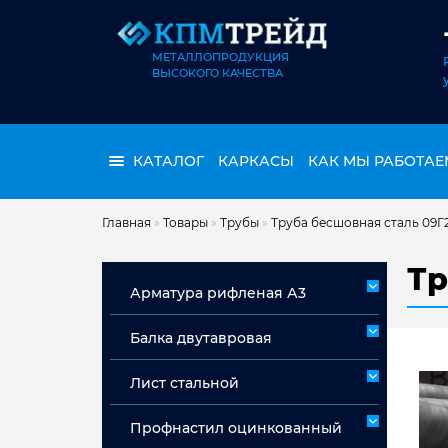
МЕТАЛЛОПРОДУКЦИЯ
ВЫСОКОГО КАЧЕСТВА
КАТАЛОГ
КАРКАСЫ
КАК МЫ РАБОТАЕ
Главная
»
Товары
»
Трубы
»
Труба бесшовная сталь 09Г
Тр
Арматура рифленая А3
Арматура А3 немерная
Балка двутавровая
Арматура мерная А3
Лист стальной
Лист горячекатаный ст 3сп/пс
Профнастил оцинкованный