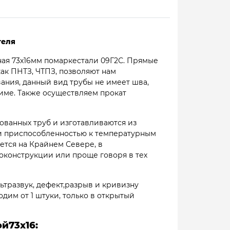
теля
ная 73х16мм помаркестали 09Г2С. Прямые
ак ПНТЗ, ЧТПЗ, позволяют нам
вания, данный вид трубы не имеет шва,
жиме. Также осуществляем прокат
ованных труб и изготавливаются из
 и приспособленностью к температурным
ется на Крайнем Севере, в
конструкции или проще говоря в тех
ьтразвук, дефект,разрыв и кривизну
одим от 1 штуки, только в открытый
й73х16: