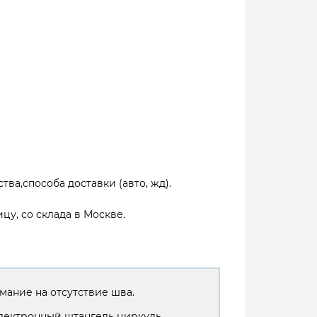
тва,способа доставки (авто, жд).
цу, со склада в Москве.
мание на отсутствие шва.
лектронный штангель циркуль.