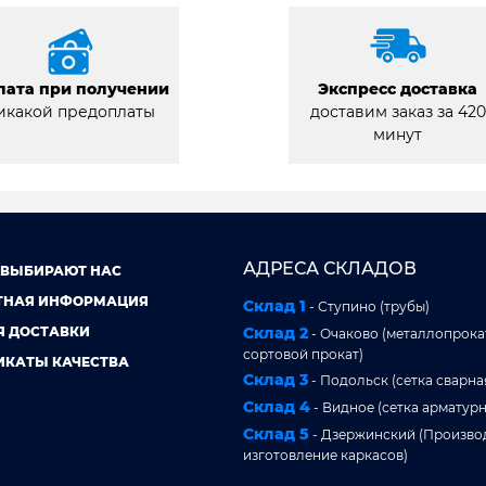
лата при получении
Экспресс доставка
икакой предоплаты
доставим заказ за 420
минут
АДРЕСА СКЛАДОВ
 ВЫБИРАЮТ НАС
ТНАЯ ИНФОРМАЦИЯ
Склад 1
- Ступино (трубы)
Я ДОСТАВКИ
Склад 2
- Очаково (металлопрокат
сортовой прокат)
ИКАТЫ КАЧЕСТВА
Склад 3
- Подольск (сетка сварна
Склад 4
- Видное (сетка арматурн
Склад 5
- Дзержинский (Произво
изготовление каркасов)