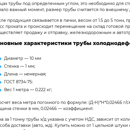
цах трубы под определенным углом, это необходимо для ст
ало важный момент, размер трубы считается по внешнему 
ле продукция связывается в пачки, весом от 1.5 до 5 тонн,
сс проката и происходит перемещение на склад готовой п
ществляет продажу и отправку, железнодорожным и автот
новные характеристики трубы холоднодефо
Диаметр — 10 мм
Стенка — 1 мм;
Длина — немерная;
ГОСТ 8734-75:
Вес 1 метра — 0.222 кг;
счет веса метра погонного по формуле: (Д-Н)*Н*0,02466 г/
щина стенки в мм, 0.02466 — коэффициент.
а за 1 тонну трубы х/д указана с учетом НДС, зависит от к
соба доставки (авто, жд). Купить можно от 1 цельной штуки 