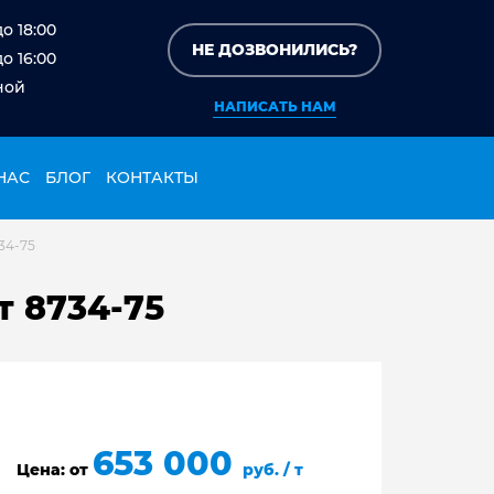
до 18:00
НЕ ДОЗВОНИЛИСЬ?
до 16:00
ной
НАПИСАТЬ НАМ
НАС
БЛОГ
КОНТАКТЫ
34-75
т 8734-75
653 000
Цена: от
руб. / т