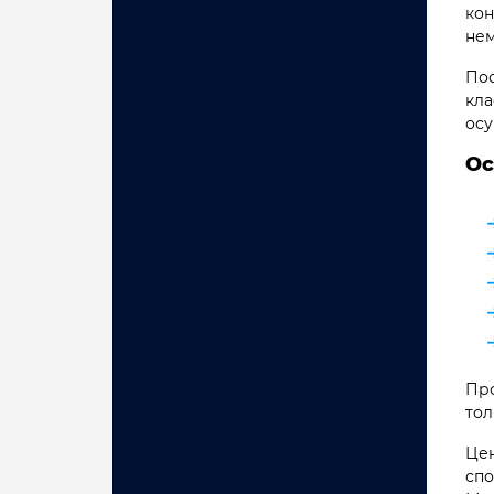
кон
нем
Пос
кла
осу
Ос
Про
тол
Цен
спо