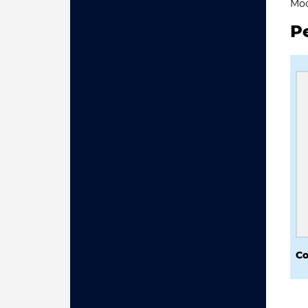
Мос
Р
Со