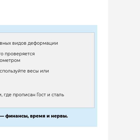
 явных видов деформации
то проверяется
рометром
используйте весы или
 где прописан Гост и сталь
— финансы, время и нервы.