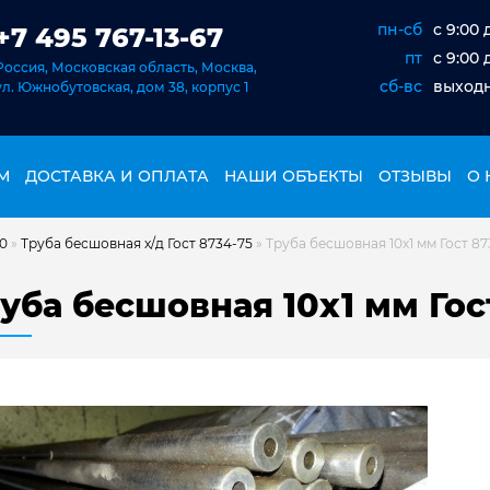
пн-сб
c 9:00 
+7 495 767-13-67
пт
c 9:00 
Россия, Московская область, Москва,
сб-вс
выход
ул. Южнобутовская, дом 38, корпус 1
М
ДОСТАВКА И ОПЛАТА
НАШИ ОБЪЕКТЫ
ОТЗЫВЫ
О 
20
»
Труба бесшовная х/д Гост 8734-75
»
Труба бесшовная 10х1 мм Гост 87
уба бесшовная 10х1 мм Гос