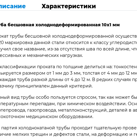
писание
Характеристики
уба бесшовная
холоднодеформированная 10х1 мм
кат трубы бесшовной холоднодеформированной осуществляет
 20 маркировка данной стали относится к классу углеродис
учил свое название, из-за отсутствия шва по всей длине, ч
ессивных и механических нагрузках.
классификации проката по толщине делиться на: тонкостен
ьируется размером от 1 мм до 3 мм, толстая от 4 мм до 12 м
. каждая труба разной длины от 4 до 12 м. В редких случаях
азчику принципиален данный критерий.
ный вид трубы особо пользуется спросом, так как может 
пературным перепадам, при химическом воздействии. Осн
тепровода, газопровода, металлоконструкций, деталей в 
сокоточном медицинском оборудовании.
 партия холоднокатаной трубы проходит тщательную прове
ичие мелких трещин и дефектов стали, на деформацию и г