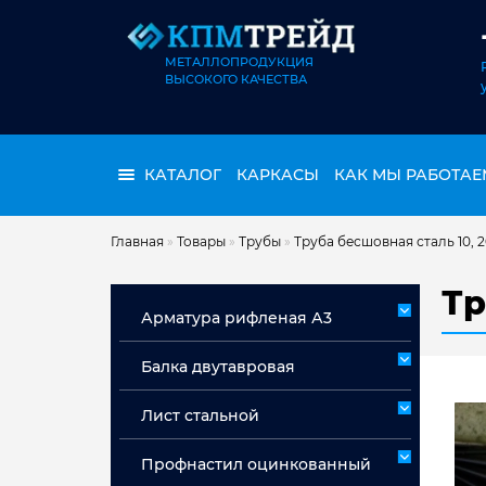
МЕТАЛЛОПРОДУКЦИЯ
ВЫСОКОГО КАЧЕСТВА
КАТАЛОГ
КАРКАСЫ
КАК МЫ РАБОТАЕ
Главная
»
Товары
»
Трубы
»
Труба бесшовная сталь 10, 
Тр
Арматура рифленая А3
Арматура А3 немерная
Балка двутавровая
Арматура мерная А3
Лист стальной
Лист горячекатаный ст 3сп/пс
Профнастил оцинкованный