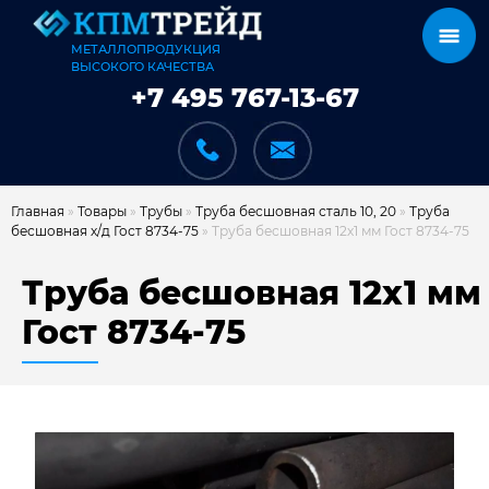
МЕТАЛЛОПРОДУКЦИЯ
ВЫСОКОГО КАЧЕСТВА
+7 495 767-13-67
Главная
»
Товары
»
Трубы
»
Труба бесшовная сталь 10, 20
»
Труба
бесшовная х/д Гост 8734-75
»
Труба бесшовная 12х1 мм Гост 8734-75
КАТАЛОГ
Труба бесшовная 12х1 мм
Гост 8734-75
КАРКАСЫ
КАК МЫ РАБОТАЕМ
ДОСТАВКА И ОПЛАТА