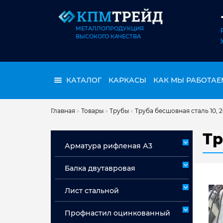
МЕТАЛЛОПРОДУКЦИЯ
ВЫСОКОГО КАЧЕСТВА
КАТАЛОГ
КАРКАСЫ
КАК МЫ РАБОТАЕ
Главная
»
Товары
»
Трубы
»
Труба бесшовная сталь 10, 
Тр
Арматура рифленая А3
Арматура А3 немерная
Балка двутавровая
Арматура мерная А3
Лист стальной
Лист горячекатаный ст 3сп/пс
Профнастил оцинкованный