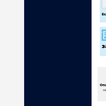
Ес
з
Оп
н