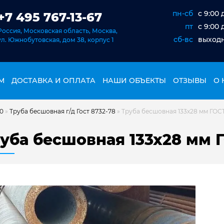
пн-сб
c 9:00 
+7 495 767-13-67
пт
c 9:00 
Россия, Московская область, Москва,
сб-вс
выход
ул. Южнобутовская, дом 38, корпус 1
М
ДОСТАВКА И ОПЛАТА
НАШИ ОБЪЕКТЫ
ОТЗЫВЫ
О 
20
»
Труба бесшовная г/д Гост 8732-78
»
Труба бесшовная 133х28 мм ГОСТ 
уба бесшовная 133х28 мм Г