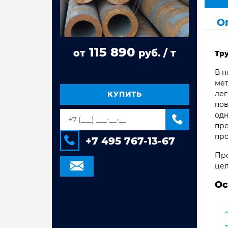
Труба стальная ВГП
О
Труба квадратная сталь 3сп/пс
Труба прямоугольная сталь 3сп/пс
115 890
от
руб. / т
Тру
Труба электросварная Гост 10704,
10705
В н
мет
Труба оцинкованная
лег
электросварная
КУПИТЬ
пов
Труба стальная электросварная
одн
пре
про
+7 495 767-13-67
Про
цел
Ос