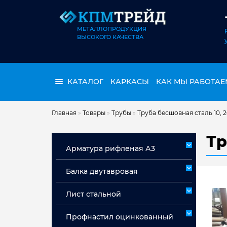
МЕТАЛЛОПРОДУКЦИЯ
ВЫСОКОГО КАЧЕСТВА
КАТАЛОГ
КАРКАСЫ
КАК МЫ РАБОТАЕ
Главная
»
Товары
»
Трубы
»
Труба бесшовная сталь 10, 
Тр
Арматура рифленая А3
Арматура А3 немерная
Балка двутавровая
Арматура мерная А3
Лист стальной
Лист горячекатаный ст 3сп/пс
Профнастил оцинкованный