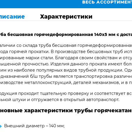
ВЕСЬ АССОРТИМЕН
писание
Характеристики
уба бесшовная горячедеформированная 140х5 мм с доста
аличии со склада труба бесшовная горячедеформированная
ода горячей прокатки. В производстве бесшовных труб ис
ированные марки стали. Благодаря своим свойствам и отс
ышенной прочностью. Изделия данного проката имеют бол
им из наиболее популярных видов трубной продукции. Од
дназначений б/ш трубы является транспортировка различны
изводстве металлоконструкций, деталей механизмов, и в 
дукция проходит тщательную проверку и соответствует все
ьной штуки и отгружается в открытый автотранспорт.
новные характеристики трубы горячекатано
Внешний диаметр – 140 мм;