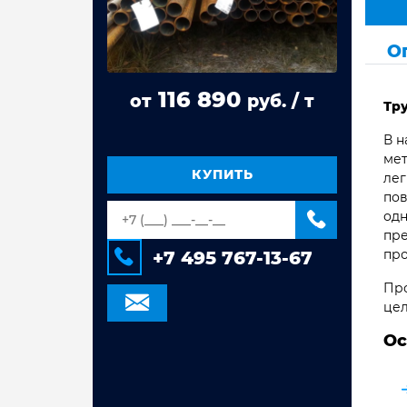
Труба стальная ВГП
О
Труба квадратная сталь 3сп/пс
Труба прямоугольная сталь 3сп/пс
116 890
от
руб. / т
Тр
Труба электросварная Гост 10704,
10705
В н
Труба оцинкованная
мет
электросварная
КУПИТЬ
лег
пов
Труба стальная электросварная
одн
пре
про
+7 495 767-13-67
Про
цел
Ос