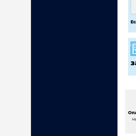
Ес
з
Оп
н