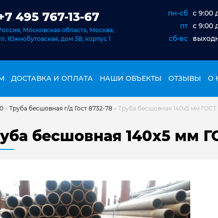
пн-сб
c 9:00 
+7 495 767-13-67
пт
c 9:00 
Россия, Московская область, Москва,
сб-вс
выход
ул. Южнобутовская, дом 38, корпус 1
М
ДОСТАВКА И ОПЛАТА
НАШИ ОБЪЕКТЫ
ОТЗЫВЫ
О 
20
»
Труба бесшовная г/д Гост 8732-78
»
Труба бесшовная 140х5 мм ГОСТ 8
уба бесшовная 140х5 мм ГО