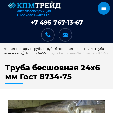
МЕТАЛЛОПРОДУКЦИЯ
ВЫСОКОГО КАЧЕСТВА
+7 495 767-13-67
Главная
»
Товары
»
Трубы
»
Труба бесшовная сталь 10, 20
»
Труба
бесшовная х/д Гост 8734-75
»
Труба бесшовная 24х6 мм Гост 8734-75
КАТАЛОГ
Труба бесшовная 24х6
мм Гост 8734-75
КАРКАСЫ
КАК МЫ РАБОТАЕМ
ДОСТАВКА И ОПЛАТА