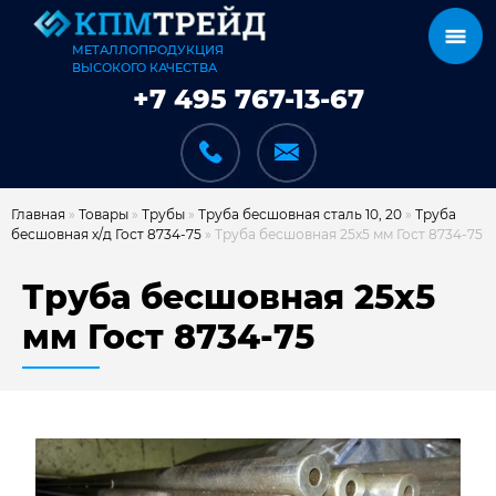
МЕТАЛЛОПРОДУКЦИЯ
ВЫСОКОГО КАЧЕСТВА
+7 495 767-13-67
Главная
»
Товары
»
Трубы
»
Труба бесшовная сталь 10, 20
»
Труба
бесшовная х/д Гост 8734-75
»
Труба бесшовная 25х5 мм Гост 8734-75
КАТАЛОГ
Труба бесшовная 25х5
мм Гост 8734-75
КАРКАСЫ
КАК МЫ РАБОТАЕМ
ДОСТАВКА И ОПЛАТА