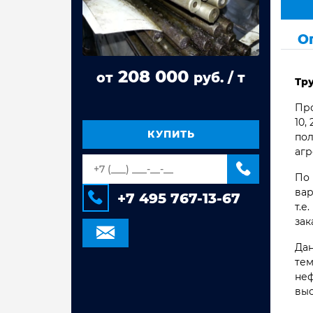
Труба стальная ВГП
О
Труба квадратная сталь 3сп/пс
Труба прямоугольная сталь 3сп/пс
208 000
от
руб. / т
Тр
Труба электросварная Гост 10704,
10705
Про
Труба оцинкованная
10,
электросварная
КУПИТЬ
пол
агр
Труба стальная электросварная
По 
вар
+7 495 767-13-67
т.е
зак
Дан
тем
неф
вы