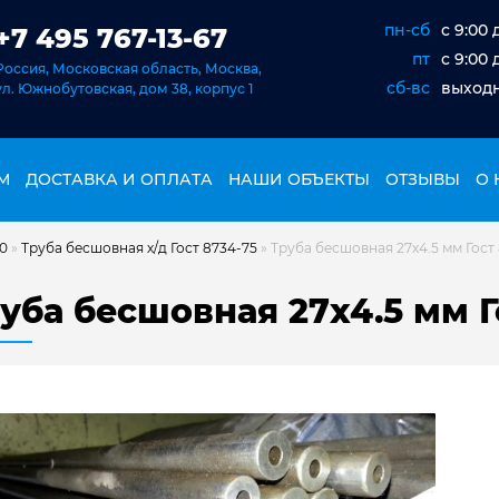
пн-сб
c 9:00 
+7 495 767-13-67
пт
c 9:00 
Россия, Московская область, Москва,
сб-вс
выход
ул. Южнобутовская, дом 38, корпус 1
М
ДОСТАВКА И ОПЛАТА
НАШИ ОБЪЕКТЫ
ОТЗЫВЫ
О 
20
»
Труба бесшовная х/д Гост 8734-75
»
Труба бесшовная 27х4.5 мм Гост
уба бесшовная 27х4.5 мм Г