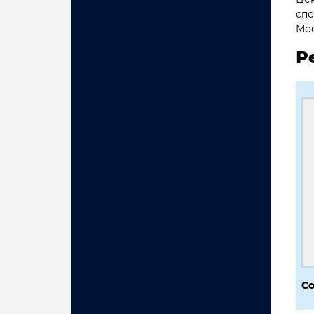
спо
Мос
Р
Со