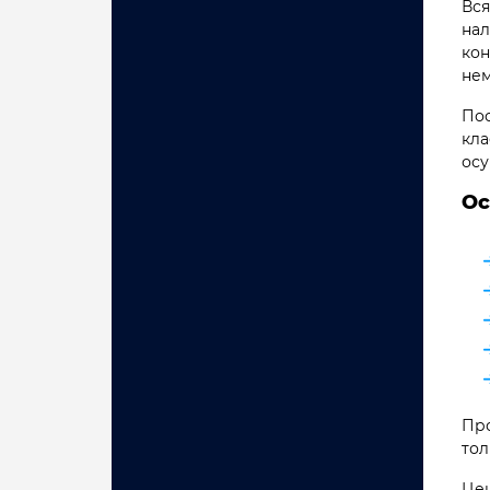
Вся
нал
кон
нем
Пос
кла
осу
Ос
Про
тол
Цен