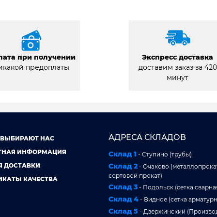
лата при получении
Экспресс доставка
икакой предоплаты
доставим заказ за 420
минут
АДРЕСА СКЛАДОВ
 ВЫБИРАЮТ НАС
ТНАЯ ИНФОРМАЦИЯ
Склад 1
- Ступино (трубы)
Я ДОСТАВКИ
Склад 2
- Очаково (металлопрокат
сортовой прокат)
ИКАТЫ КАЧЕСТВА
Склад 3
- Подольск (сетка сварна
Склад 4
- Видное (сетка арматурн
Склад 5
- Дзержинский (Произво