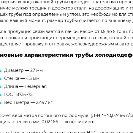
 партия холоднокатаной трубы проходит тщательную прове
ичие мелких трещин и дефектов стали, на деформацию и г
цах трубы под определенным углом, это необходимо для ст
ало важный момент, размер трубы считается по внешнему 
ле продукция связывается в пачки, весом от 1.5 до 5 тонн,
сс проката и происходит перемещение на склад готовой п
ществляет продажу и отправку, железнодорожным и автот
новные характеристики трубы холоднодеф
Диаметр — 27 мм
Стенка — 4.5 мм;
Длина — немерная;
ГОСТ 8734-75:
Вес 1 метра — 2.497 кг;
счет веса метра погонного по формуле: (Д-Н)*Н*0,02466 г/
щина стенки в мм, 0.02466 — коэффициент.
а за 1 тонну трубы х/д указана с учетом НДС, зависит от к