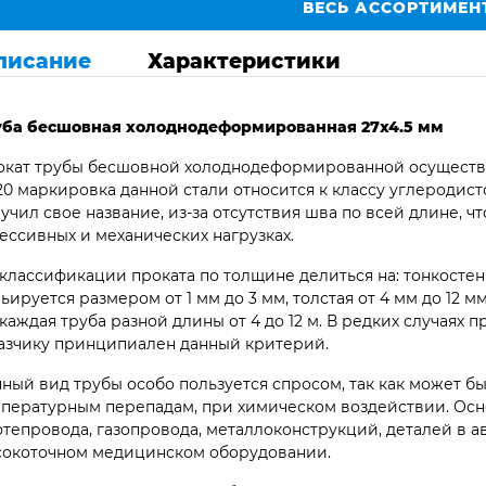
ВЕСЬ АССОРТИМЕН
писание
Характеристики
уба бесшовная
холоднодеформированная 27х4.5 мм
кат трубы бесшовной холоднодеформированной осуществляет
 20 маркировка данной стали относится к классу углеродис
учил свое название, из-за отсутствия шва по всей длине, ч
ессивных и механических нагрузках.
классификации проката по толщине делиться на: тонкостен
ьируется размером от 1 мм до 3 мм, толстая от 4 мм до 12 м
. каждая труба разной длины от 4 до 12 м. В редких случаях
азчику принципиален данный критерий.
ный вид трубы особо пользуется спросом, так как может 
пературным перепадам, при химическом воздействии. Осн
тепровода, газопровода, металлоконструкций, деталей в 
сокоточном медицинском оборудовании.