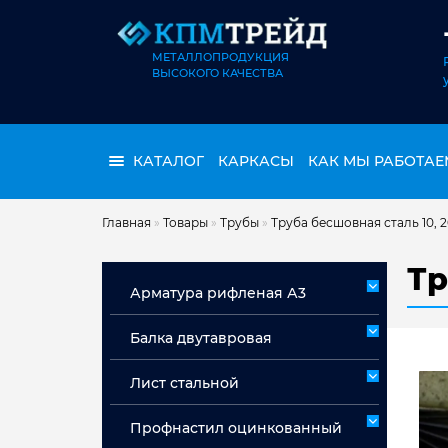
МЕТАЛЛОПРОДУКЦИЯ
ВЫСОКОГО КАЧЕСТВА
КАТАЛОГ
КАРКАСЫ
КАК МЫ РАБОТАЕ
Главная
»
Товары
»
Трубы
»
Труба бесшовная сталь 10, 
Тр
Арматура рифленая А3
Арматура А3 немерная
Балка двутавровая
Арматура мерная А3
Лист стальной
Лист горячекатаный ст 3сп/пс
Профнастил оцинкованный