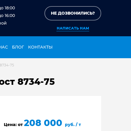
до 18:00
НЕ ДОЗВОНИЛИСЬ?
до 16:00
ной
НАПИСАТЬ НАМ
НАС
БЛОГ
КОНТАКТЫ
 8734-75
ост 8734-75
208 000
Цена: от
руб. / т