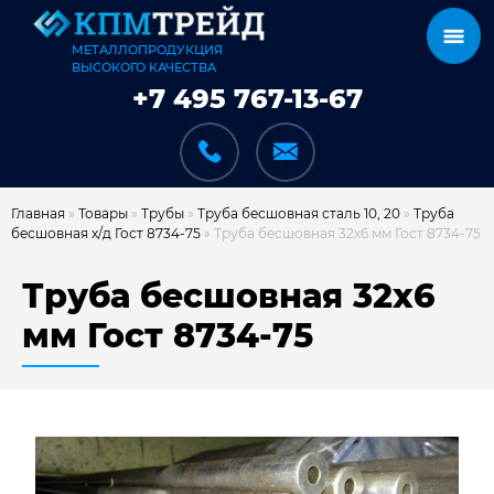
МЕТАЛЛОПРОДУКЦИЯ
ВЫСОКОГО КАЧЕСТВА
+7 495 767-13-67
Главная
»
Товары
»
Трубы
»
Труба бесшовная сталь 10, 20
»
Труба
бесшовная х/д Гост 8734-75
»
Труба бесшовная 32х6 мм Гост 8734-75
КАТАЛОГ
Труба бесшовная 32х6
мм Гост 8734-75
КАРКАСЫ
КАК МЫ РАБОТАЕМ
ДОСТАВКА И ОПЛАТА