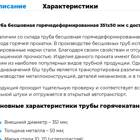
писание
Характеристики
уба бесшовная горячедеформированная 351х50 мм с дост
аличии со склада труба бесшовная горячедеформированная
ода горячей прокатки. В производстве бесшовных труб ис
ированные марки стали. Благодаря своим свойствам и отс
ышенной прочностью. Изделия данного проката имеют бол
им из наиболее популярных видов трубной продукции. Од
дназначений б/ш трубы является транспортировка различны
изводстве металлоконструкций, деталей механизмов, и в 
дукция проходит тщательную проверку и соответствует все
ьной штуки и отгружается в открытый автотранспорт.
новные характеристики трубы горячекатано
Внешний диаметр – 351 мм;
Толщина металла – 50 мм;
Марка стали 10, 20 (углеродистая);