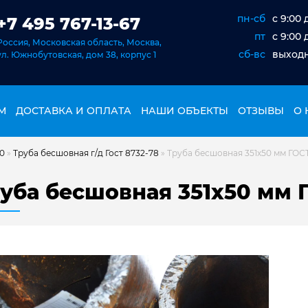
пн-сб
c 9:00 
+7 495 767-13-67
пт
c 9:00 
Россия, Московская область, Москва,
сб-вс
выход
ул. Южнобутовская, дом 38, корпус 1
М
ДОСТАВКА И ОПЛАТА
НАШИ ОБЪЕКТЫ
ОТЗЫВЫ
О 
20
»
Труба бесшовная г/д Гост 8732-78
»
Труба бесшовная 351х50 мм ГОСТ 
уба бесшовная 351х50 мм Г