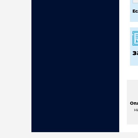
Ес
з
Оп
н