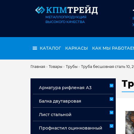
МЕТАЛЛОПРОДУКЦИЯ
ВЫСОКОГО КАЧЕСТВА
КАТАЛОГ
КАРКАСЫ
КАК МЫ РАБОТАЕ
Главная
»
Товары
»
Трубы
»
Труба бесшовная сталь 10, 
Тр
Арматура рифленая А3
Арматура А3 немерная
Балка двутавровая
Арматура мерная А3
Лист стальной
Лист горячекатаный ст 3сп/пс
Профнастил оцинкованный