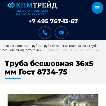
МЕТАЛЛОПРОДУКЦИЯ
ВЫСОКОГО КАЧЕСТВА
+7 495 767-13-67
Главная
»
Товары
»
Трубы
»
Труба бесшовная сталь 10, 20
»
Труба
бесшовная х/д Гост 8734-75
»
Труба бесшовная 36х5 мм Гост 8734-75
КАТАЛОГ
Труба бесшовная 36х5
мм Гост 8734-75
КАРКАСЫ
КАК МЫ РАБОТАЕМ
ДОСТАВКА И ОПЛАТА