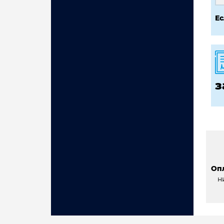
Ес
з
Оп
н