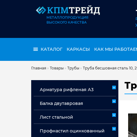
МЕТАЛЛОПРОДУКЦИЯ
ВЫСОКОГО КАЧЕСТВА
КАТАЛОГ
КАРКАСЫ
КАК МЫ РАБОТАЕ
Главная
»
Товары
»
Трубы
»
Труба бесшовная сталь 10, 
Тр
Арматура рифленая А3
Арматура А3 немерная
Балка двутавровая
Арматура мерная А3
Лист стальной
Лист горячекатаный ст 3сп/пс
Профнастил оцинкованный