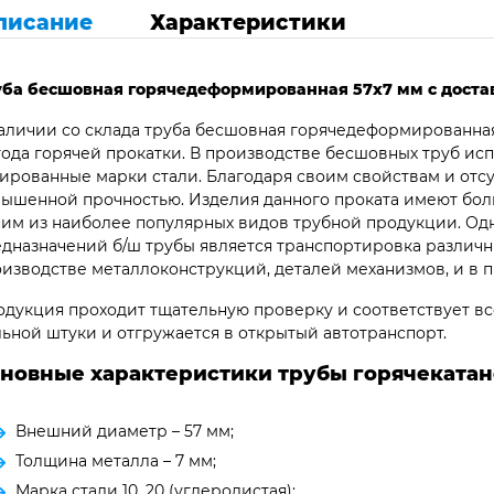
писание
Характеристики
уба бесшовная горячедеформированная 57х7 мм с достав
аличии со склада труба бесшовная горячедеформированная
ода горячей прокатки. В производстве бесшовных труб ис
ированные марки стали. Благодаря своим свойствам и отс
ышенной прочностью. Изделия данного проката имеют бол
им из наиболее популярных видов трубной продукции. Од
дназначений б/ш трубы является транспортировка различны
изводстве металлоконструкций, деталей механизмов, и в 
дукция проходит тщательную проверку и соответствует все
ьной штуки и отгружается в открытый автотранспорт.
новные характеристики трубы горячекатано
Внешний диаметр – 57 мм;
Толщина металла – 7 мм;
Марка стали 10, 20 (углеродистая);