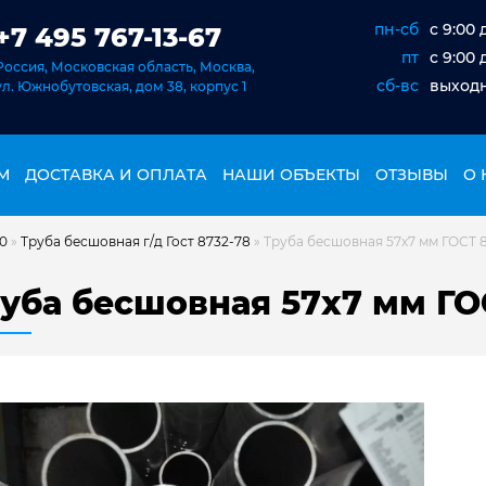
пн-сб
c 9:00 
+7 495 767-13-67
пт
c 9:00 
Россия, Московская область, Москва,
сб-вс
выход
ул. Южнобутовская, дом 38, корпус 1
М
ДОСТАВКА И ОПЛАТА
НАШИ ОБЪЕКТЫ
ОТЗЫВЫ
О 
20
»
Труба бесшовная г/д Гост 8732-78
»
Труба бесшовная 57х7 мм ГОСТ 87
уба бесшовная 57х7 мм ГОС