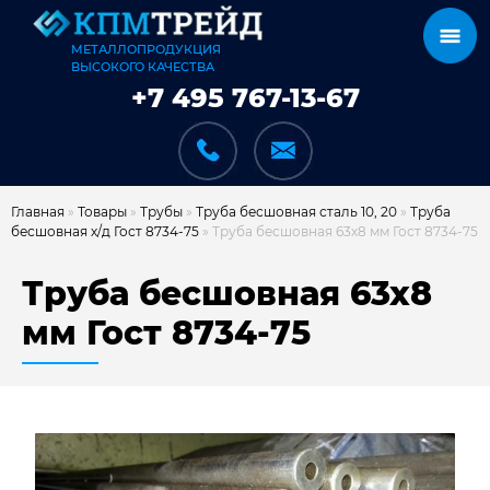
МЕТАЛЛОПРОДУКЦИЯ
ВЫСОКОГО КАЧЕСТВА
+7 495 767-13-67
Главная
»
Товары
»
Трубы
»
Труба бесшовная сталь 10, 20
»
Труба
бесшовная х/д Гост 8734-75
»
Труба бесшовная 63х8 мм Гост 8734-75
КАТАЛОГ
Труба бесшовная 63х8
мм Гост 8734-75
КАРКАСЫ
КАК МЫ РАБОТАЕМ
ДОСТАВКА И ОПЛАТА