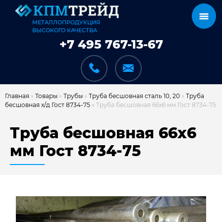
МЕТАЛЛОПРОДУКЦИЯ
ВЫСОКОГО КАЧЕСТВА
+7 495 767-13-67
Главная
»
Товары
»
Трубы
»
Труба бесшовная сталь 10, 20
»
Труба
бесшовная х/д Гост 8734-75
»
Труба бесшовная 66х6 мм Гост 8734-75
КАТАЛОГ
Труба бесшовная 66х6
мм Гост 8734-75
КАРКАСЫ
КАК МЫ РАБОТАЕМ
ДОСТАВКА И ОПЛАТА