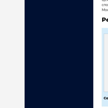
спо
Мос
Р
Со