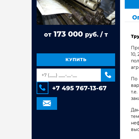
Труба стальная ВГП
О
Труба квадратная сталь 3сп/пс
Труба прямоугольная сталь 3сп/пс
173 000
от
руб. / т
Тр
Труба электросварная Гост 10704,
10705
Про
Труба оцинкованная
10,
электросварная
КУПИТЬ
пол
агр
Труба стальная электросварная
По 
вар
+7 495 767-13-67
т.е
зак
Дан
тем
неф
вы