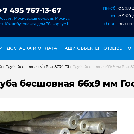
пн-сб
c 9:00 
+7 495 767-13-67
пт
c 9:00 
Россия, Московская область, Москва,
сб-вс
выход
ул. Южнобутовская, дом 38, корпус 1
М
ДОСТАВКА И ОПЛАТА
НАШИ ОБЪЕКТЫ
ОТЗЫВЫ
О 
20
»
Труба бесшовная х/д Гост 8734-75
»
Труба бесшовная 66х9 мм Гост 8
уба бесшовная 66х9 мм Гос