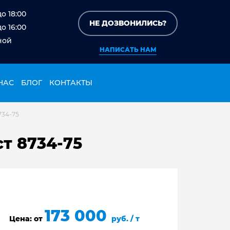
до 18:00
НЕ ДОЗВОНИЛИСЬ?
до 16:00
ной
НАПИСАТЬ НАМ
НАС
БЛОГ
КОНТАКТЫ
734-75
т 8734-75
173 000
Цена: от
руб. / т