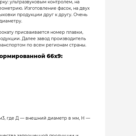
рку: ультразвуковым контролем, на
еометрию. Изготовление фасок, на двух
ыковки продукции друг к другу. Очень
диаметру.
 прокату присваивается номер плавки,
родукции. Далее завод производитель
ранспортом по всем регионам страны.
ормированной 66х9:
см3, где Д — внешний диаметр в мм, Н —
оличества запрошенной продукции и