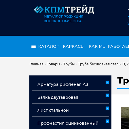
МЕТАЛЛОПРОДУКЦИЯ
ВЫСОКОГО КАЧЕСТВА
КАТАЛОГ
КАРКАСЫ
КАК МЫ РАБОТАЕ
Главная
»
Товары
»
Трубы
»
Труба бесшовная сталь 10, 
Тр
Арматура рифленая А3
Арматура А3 немерная
Балка двутавровая
Арматура мерная А3
Лист стальной
Лист горячекатаный ст 3сп/пс
Профнастил оцинкованный