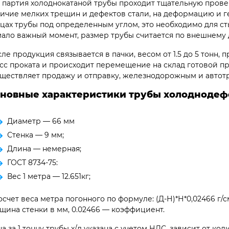
 партия холоднокатаной трубы проходит тщательную прове
ичие мелких трещин и дефектов стали, на деформацию и г
цах трубы под определенным углом, это необходимо для ст
ало важный момент, размер трубы считается по внешнему 
ле продукция связывается в пачки, весом от 1.5 до 5 тонн,
сс проката и происходит перемещение на склад готовой п
ществляет продажу и отправку, железнодорожным и автот
новные характеристики трубы холоднодеф
Диаметр — 66 мм
Стенка — 9 мм;
Длина — немерная;
ГОСТ 8734-75:
Вес 1 метра — 12.651кг;
счет веса метра погонного по формуле: (Д-Н)*Н*0,02466 г/
щина стенки в мм, 0.02466 — коэффициент.
а за 1 тонну трубы х/д указана с учетом НДС, зависит от к