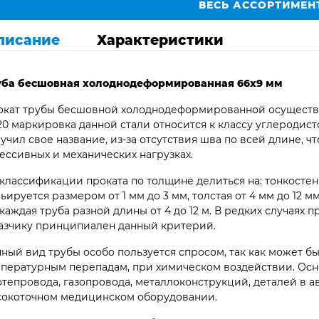
ВЕСЬ АССОРТИМЕН
писание
Характеристики
уба бесшовная
холоднодеформированная 66х9 мм
кат трубы бесшовной холоднодеформированной осуществляет
 20 маркировка данной стали относится к классу углеродис
учил свое название, из-за отсутствия шва по всей длине, ч
ессивных и механических нагрузках.
классификации проката по толщине делиться на: тонкостен
ьируется размером от 1 мм до 3 мм, толстая от 4 мм до 12 м
. каждая труба разной длины от 4 до 12 м. В редких случаях
азчику принципиален данный критерий.
ный вид трубы особо пользуется спросом, так как может 
пературным перепадам, при химическом воздействии. Осн
тепровода, газопровода, металлоконструкций, деталей в 
сокоточном медицинском оборудовании.