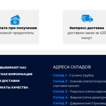
лата при получении
Экспресс доставка
икакой предоплаты
доставим заказ за 420
минут
АДРЕСА СКЛАДОВ
 ВЫБИРАЮТ НАС
ТНАЯ ИНФОРМАЦИЯ
Склад 1
- Ступино (трубы)
Я ДОСТАВКИ
Склад 2
- Очаково (металлопрокат
сортовой прокат)
ИКАТЫ КАЧЕСТВА
Склад 3
- Подольск (сетка сварна
Склад 4
- Видное (сетка арматурн
Склад 5
- Дзержинский (Произво