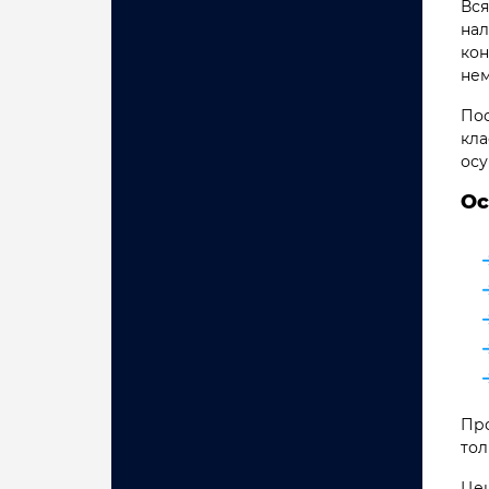
Вся
нал
кон
нем
Пос
кла
осу
Ос
Про
тол
Цен