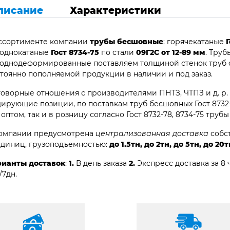
писание
Характеристики
ассортименте компании
трубы бесшовные
: горячекатаные
Г
лоднокатаные
Гост 8734-75
по стали
09Г2С от 12-89 мм
. Тру
однодеформированные поставляем толщиной стенок труб о
тоянно пополняемой продукции в наличии и под заказ.
оворные отношения с производителями ПНТЗ, ЧТПЗ и д. р.
ирующие позиции, по поставкам труб бесшовных Гост 8732-78
 оптом, так и в розницу согласно Гост 8732-78, 8734-75 труб
компании предусмотрена
централизованная доставка
собст
единиц, грузоподъемностью:
до 1.5тн, до 2тн, до 5тн, до 20т
рианты доставок
:
1.
В день заказа
2.
Экспресс доставка за 8 
/7дн.