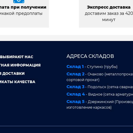
лата при получении
Экспресс доставка
икакой предоплаты
доставим заказ за 420
минут
АДРЕСА СКЛАДОВ
 ВЫБИРАЮТ НАС
ТНАЯ ИНФОРМАЦИЯ
Склад 1
- Ступино (трубы)
Я ДОСТАВКИ
Склад 2
- Очаково (металлопрокат
сортовой прокат)
ИКАТЫ КАЧЕСТВА
Склад 3
- Подольск (сетка сварна
Склад 4
- Видное (сетка арматурн
Склад 5
- Дзержинский (Произво
изготовление каркасов)