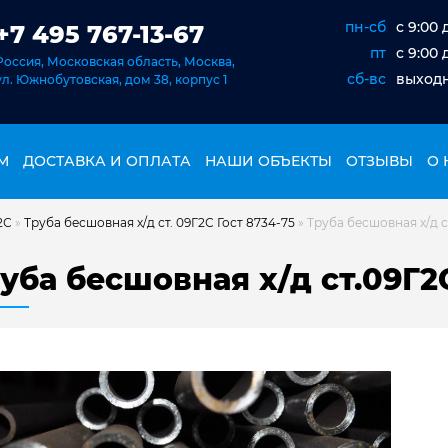
пн-сб
c 9:00 
+7 495 767-13-67
пт
c 9:00 
Россия, Московская область, Москва,
сб-вс
выход
ул. Южнобутовская, дом 38, корпус 1
М
ДОСТАВКА И ОПЛАТА
НАШИ ОБЪЕКТЫ
ОТЗЫВЫ
О 
2С
»
Труба бесшовная х/д ст. 09Г2С Гост 8734-75
»
Труба бесшовная х/д с
уба бесшовная х/д ст.09Г2