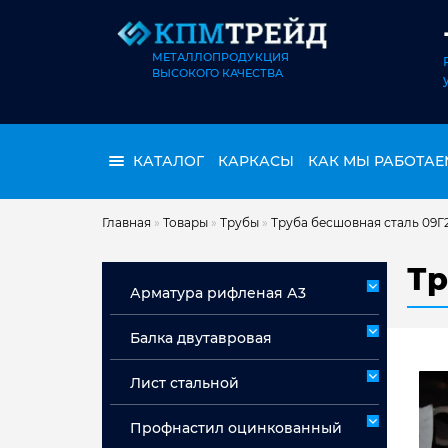
МЕТАЛЛОПРОДУКЦИЯ
ВЫСОКОГО КАЧЕСТВА
КАТАЛОГ
КАРКАСЫ
КАК МЫ РАБОТАЕ
Главная
»
Товары
»
Трубы
»
Труба бесшовная сталь 09Г
Тр
Арматура рифленая А3
Арматура А3 немерная
Балка двутавровая
Арматура мерная А3
Лист стальной
Лист горячекатаный ст 3сп/пс
Профнастил оцинкованный