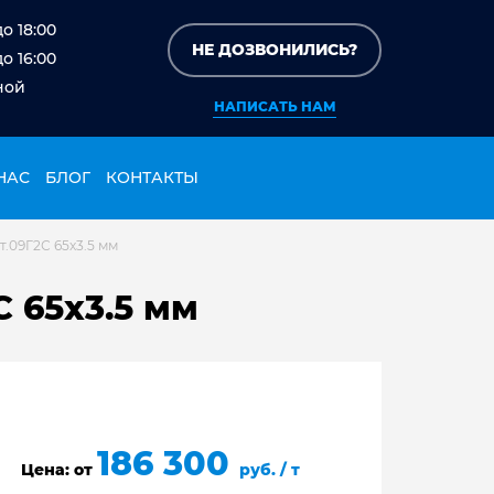
до 18:00
НЕ ДОЗВОНИЛИСЬ?
до 16:00
ной
НАПИСАТЬ НАМ
НАС
БЛОГ
КОНТАКТЫ
т.09Г2С 65х3.5 мм
С 65х3.5 мм
186 300
Цена: от
руб. / т