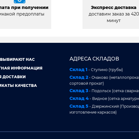
лата при получении
Экспресс доставка
икакой предоплаты
доставим заказ за 420
минут
АДРЕСА СКЛАДОВ
 ВЫБИРАЮТ НАС
ТНАЯ ИНФОРМАЦИЯ
Склад 1
- Ступино (трубы)
Я ДОСТАВКИ
Склад 2
- Очаково (металлопрокат
сортовой прокат)
ИКАТЫ КАЧЕСТВА
Склад 3
- Подольск (сетка сварна
Склад 4
- Видное (сетка арматурн
Склад 5
- Дзержинский (Произво
изготовление каркасов)