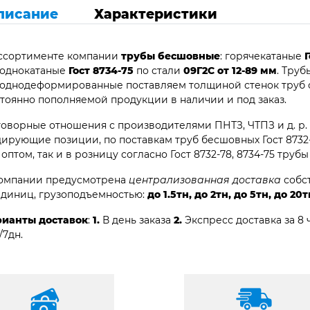
писание
Характеристики
ассортименте компании
трубы бесшовные
: горячекатаные
Г
лоднокатаные
Гост 8734-75
по стали
09Г2С от 12-89 мм
. Тру
однодеформированные поставляем толщиной стенок труб о
тоянно пополняемой продукции в наличии и под заказ.
оворные отношения с производителями ПНТЗ, ЧТПЗ и д. р.
ирующие позиции, по поставкам труб бесшовных Гост 8732-78
 оптом, так и в розницу согласно Гост 8732-78, 8734-75 труб
компании предусмотрена
централизованная доставка
собст
единиц, грузоподъемностью:
до 1.5тн, до 2тн, до 5тн, до 20т
рианты доставок
:
1.
В день заказа
2.
Экспресс доставка за 8 
/7дн.