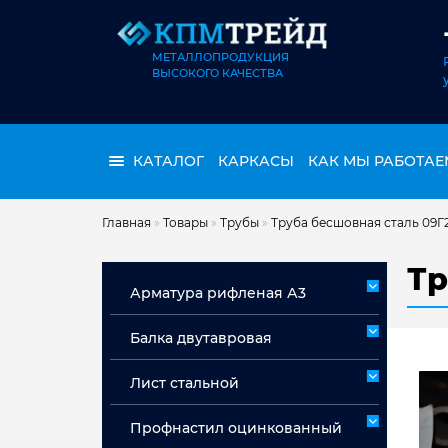
МЕТАЛЛОПРОДУКЦИЯ
ВЫСОКОГО КАЧЕСТВА
КАТАЛОГ
КАРКАСЫ
КАК МЫ РАБОТАЕ
Главная
»
Товары
»
Трубы
»
Труба бесшовная сталь 09Г
Тр
Арматура рифленая А3
Арматура А3 немерная
Балка двутавровая
Арматура мерная А3
Лист стальной
Лист горячекатаный ст 3сп/пс
Профнастил оцинкованный