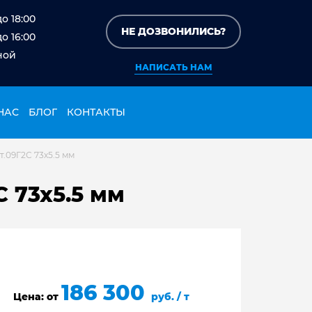
до 18:00
НЕ ДОЗВОНИЛИСЬ?
до 16:00
ной
НАПИСАТЬ НАМ
НАС
БЛОГ
КОНТАКТЫ
т.09Г2С 73х5.5 мм
С 73х5.5 мм
186 300
Цена: от
руб. / т