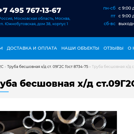
пн-сб
c 9:00 
+7 495 767-13-67
пт
c 9:00 
Россия, Московская область, Москва,
сб-вс
выход
ул. Южнобутовская, дом 38, корпус 1
М
ДОСТАВКА И ОПЛАТА
НАШИ ОБЪЕКТЫ
ОТЗЫВЫ
О 
2С
»
Труба бесшовная х/д ст. 09Г2С Гост 8734-75
»
Труба бесшовная х/д с
уба бесшовная х/д ст.09Г2