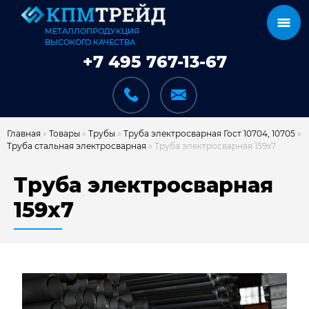
МЕТАЛЛОПРОДУКЦИЯ
ВЫСОКОГО КАЧЕСТВА
+7 495 767-13-67
Главная
»
Товары
»
Трубы
»
Труба электросварная Гост 10704, 10705
»
Труба стальная электросварная
»
Труба электросварная 159х7
КАТАЛОГ
Труба электросварная
159х7
КАРКАСЫ
КАК МЫ РАБОТАЕМ
ДОСТАВКА И ОПЛАТА