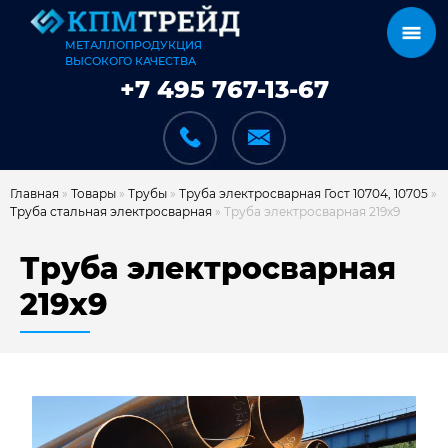
МЕТАЛЛОПРОДУКЦИЯ
ВЫСОКОГО КАЧЕСТВА
+7 495 767-13-67
Главная
»
Товары
»
Трубы
»
Труба электросварная Гост 10704, 10705
»
Труба стальная электросварная
»
Труба электросварная 219х9
КАТАЛОГ
Труба электросварная
219х9
КАРКАСЫ
КАК МЫ РАБОТАЕМ
ДОСТАВКА И ОПЛАТА