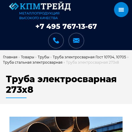
МЕТАЛЛОПРОДУКЦИЯ
ВЫСОКОГО КАЧЕСТВА
+7 495 767-13-67
Главная
»
Товары
»
Трубы
»
Труба электросварная Гост 10704, 10705
»
Труба стальная электросварная
»
Труба электросварная 273х8
КАТАЛОГ
Труба электросварная
273х8
КАРКАСЫ
КАК МЫ РАБОТАЕМ
ДОСТАВКА И ОПЛАТА