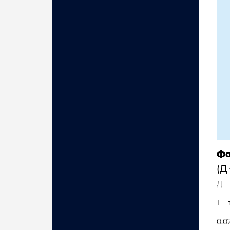
Фо
(Д 
Д –
Т –
0,0