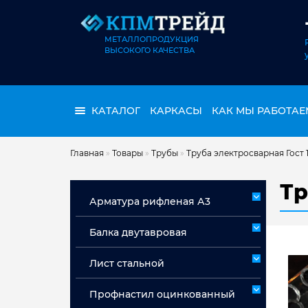
МЕТАЛЛОПРОДУКЦИЯ
ВЫСОКОГО КАЧЕСТВА
КАТАЛОГ
КАРКАСЫ
КАК МЫ РАБОТАЕ
Главная
»
Товары
»
Трубы
»
Труба электросварная Гост 1
Тр
Арматура рифленая А3
Арматура А3 немерная
Балка двутавровая
Арматура мерная А3
Лист стальной
Лист горячекатаный ст 3сп/пс
Профнастил оцинкованный