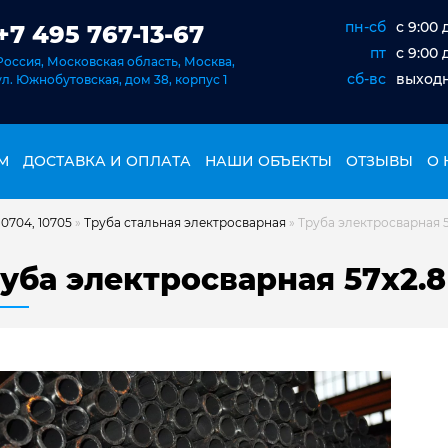
пн-сб
c 9:00 
+7 495 767-13-67
пт
c 9:00 
Россия, Московская область, Москва,
сб-вс
выход
ул. Южнобутовская, дом 38, корпус 1
М
ДОСТАВКА И ОПЛАТА
НАШИ ОБЪЕКТЫ
ОТЗЫВЫ
О 
0704, 10705
»
Труба стальная электросварная
»
Труба электросварная 5
уба электросварная 57х2.8