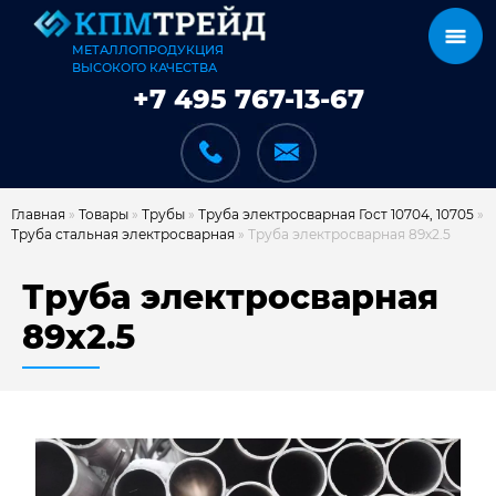
МЕТАЛЛОПРОДУКЦИЯ
ВЫСОКОГО КАЧЕСТВА
+7 495 767-13-67
Главная
»
Товары
»
Трубы
»
Труба электросварная Гост 10704, 10705
»
Труба стальная электросварная
»
Труба электросварная 89х2.5
КАТАЛОГ
Труба электросварная
89х2.5
КАРКАСЫ
КАК МЫ РАБОТАЕМ
ДОСТАВКА И ОПЛАТА