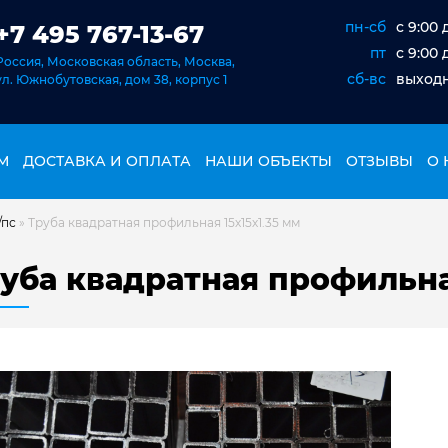
пн-сб
c 9:00 
+7 495 767-13-67
пт
c 9:00 
Россия, Московская область, Москва,
сб-вс
выход
ул. Южнобутовская, дом 38, корпус 1
М
ДОСТАВКА И ОПЛАТА
НАШИ ОБЪЕКТЫ
ОТЗЫВЫ
О 
/пс
»
Труба квадратная профильная 15х15х1.35 мм
уба квадратная профильная