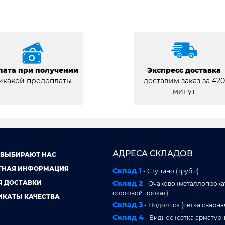
лата при получении
Экспресс доставка
икакой предоплаты
доставим заказ за 420
минут
АДРЕСА СКЛАДОВ
 ВЫБИРАЮТ НАС
ТНАЯ ИНФОРМАЦИЯ
Склад 1
- Ступино (трубы)
Я ДОСТАВКИ
Склад 2
- Очаково (металлопрокат
сортовой прокат)
ИКАТЫ КАЧЕСТВА
Склад 3
- Подольск (сетка сварна
Склад 4
- Видное (сетка арматурн