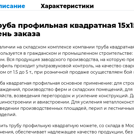
писание
Характеристики
руба профильная квадратная 15х15
ень заказа
аличии на складском комплексе компании труба квадратная 
ользуется в гражданском и промышленном строительстве: 
м. Вся продукция заводского производства, на которую пр
филь проходит ультразвуковой контроль, на качество сварк
ом от 1.5 до 5 т., при розничной продаже осуществляем бой 
ба квадратная профильная основное применение: для стро
аждений, производство ферм и складских помещений, для 
яйств, возведения перегородок и усиление конструкций. Д
иностроении и авиастроении. Для усиления металлоконст
ведении производственных площадей, перил и лестничных
зделий.
ить трубу профильную квадратную можете, со склада в Мос
нения, обеспечивает надлежащее качество продукции, без