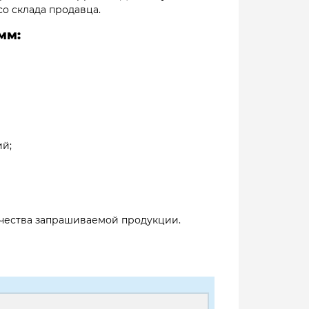
о склада продавца.
мм:
ий;
личества запрашиваемой продукции.