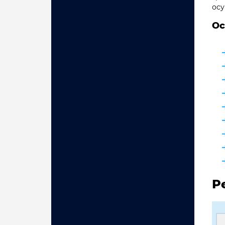
осу
Ос
Р