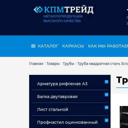
МЕТАЛЛОПРОДУКЦИЯ
ВЫСОКОГО КАЧЕСТВА
КАТАЛОГ
КАРКАСЫ
КАК МЫ РАБОТАЕ
Главная
»
Товары
»
Трубы
»
Труба квадратная сталь 3сп
Тр
Арматура рифленая А3
Арматура А3 немерная
Балка двутавровая
Арматура мерная А3
Лист стальной
Лист горячекатаный ст 3сп/пс
Профнастил оцинкованный