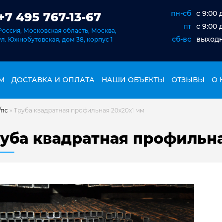
пн-сб
c 9:00 
+7 495 767-13-67
пт
c 9:00 
Россия, Московская область, Москва,
сб-вс
выход
ул. Южнобутовская, дом 38, корпус 1
М
ДОСТАВКА И ОПЛАТА
НАШИ ОБЪЕКТЫ
ОТЗЫВЫ
О 
/пс
»
Труба квадратная профильная 20х20х1 мм
уба квадратная профильна