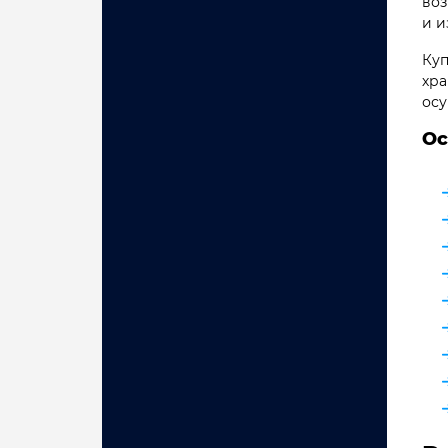
воз
и и
Куп
хра
осу
Ос