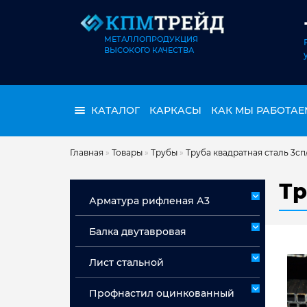
МЕТАЛЛОПРОДУКЦИЯ
ВЫСОКОГО КАЧЕСТВА
КАТАЛОГ
КАРКАСЫ
КАК МЫ РАБОТАЕ
Главная
»
Товары
»
Трубы
»
Труба квадратная сталь 3сп
Тр
Арматура рифленая А3
Арматура А3 немерная
Балка двутавровая
Арматура мерная А3
Лист стальной
Лист горячекатаный ст 3сп/пс
Профнастил оцинкованный