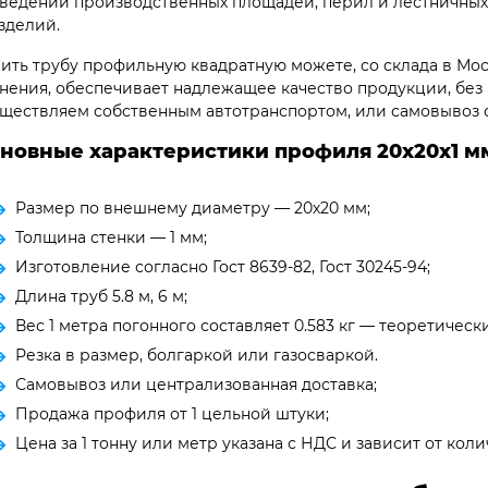
ведении производственных площадей, перил и лестничных
зделий.
ить трубу профильную квадратную можете, со склада в Мос
нения, обеспечивает надлежащее качество продукции, без
ществляем собственным автотранспортом, или самовывоз с
новные характеристики профиля 20х20х1
м
Размер по внешнему диаметру — 20х20 мм;
Толщина стенки — 1 мм;
Изготовление согласно Гост 8639-82, Гост 30245-94;
Длина труб 5.8 м, 6 м;
Вес 1 метра погонного составляет 0.583 кг — теоретическ
Резка в размер, болгаркой или газосваркой.
Самовывоз или централизованная доставка;
Продажа профиля от 1 цельной штуки;
Цена за 1 тонну или метр указана с НДС и зависит от ко