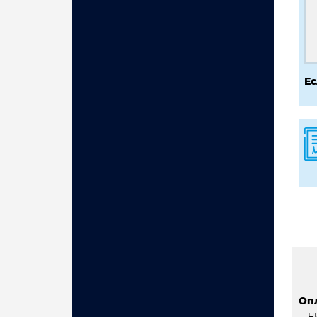
Ес
Оп
н