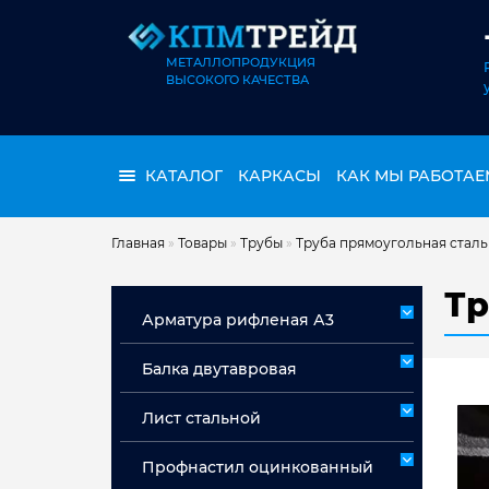
МЕТАЛЛОПРОДУКЦИЯ
ВЫСОКОГО КАЧЕСТВА
КАТАЛОГ
КАРКАСЫ
КАК МЫ РАБОТАЕ
Главная
»
Товары
»
Трубы
»
Труба прямоугольная сталь
Тр
Арматура рифленая А3
Арматура А3 немерная
Балка двутавровая
Арматура мерная А3
Лист стальной
Лист горячекатаный ст 3сп/пс
Профнастил оцинкованный