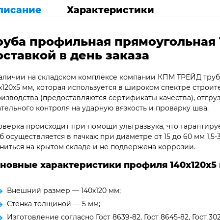
писание
Характеристики
руба профильная прямоугольная 
оставкой в день заказа
аличии на складском комплексе компании КПМ ТРЕЙД труб
х120х5 мм, которая используется в широком спектре строит
изводства (предоставляются сертификаты качества), отгру
тельного контроля на ударную вязкость и проварку шва.
верка происходит при помощи ультразвука, что гарантируе
б осуществляется в пачках: при диаметре от 15 до 60 мм 1,5-3
ниться на крытом складе и не подвержена коррозии.
новные характеристики профиля 140х120х5
Внешний размер — 140х120 мм;
Стенка толщиной — 5 мм;
Изготовление согласно Гост 8639-82, Гост 8645-82, Гост 30