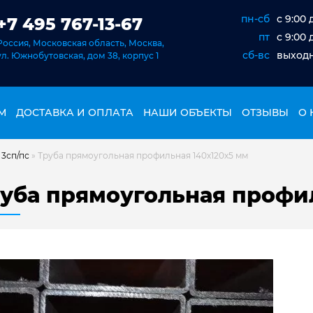
пн-сб
c 9:00 
+7 495 767-13-67
пт
c 9:00 
Россия, Московская область, Москва,
сб-вс
выход
ул. Южнобутовская, дом 38, корпус 1
М
ДОСТАВКА И ОПЛАТА
НАШИ ОБЪЕКТЫ
ОТЗЫВЫ
О 
 3сп/пс
»
Труба прямоугольная профильная 140х120х5 мм
уба прямоугольная профи