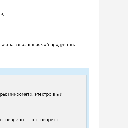
й;
личества запрашиваемой продукции.
оры: микрометр, электронный
проварены — это говорит о