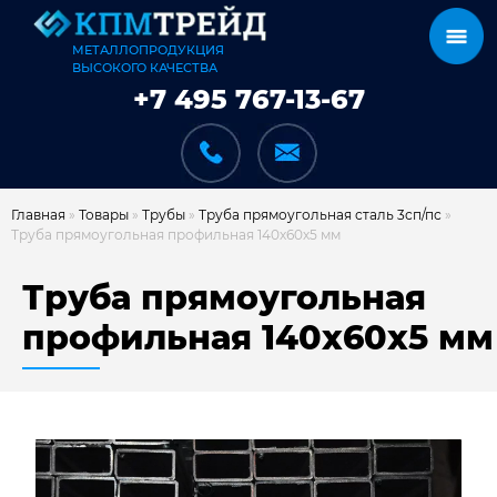
МЕТАЛЛОПРОДУКЦИЯ
ВЫСОКОГО КАЧЕСТВА
+7 495 767-13-67
Главная
»
Товары
»
Трубы
»
Труба прямоугольная сталь 3сп/пс
»
Труба прямоугольная профильная 140х60х5 мм
КАТАЛОГ
Труба прямоугольная
профильная 140х60х5 мм
КАРКАСЫ
КАК МЫ РАБОТАЕМ
ДОСТАВКА И ОПЛАТА