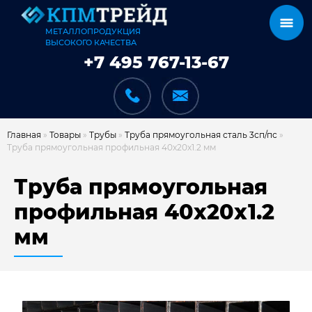
МЕТАЛЛОПРОДУКЦИЯ
ВЫСОКОГО КАЧЕСТВА
+7 495 767-13-67
Главная
»
Товары
»
Трубы
»
Труба прямоугольная сталь 3сп/пс
»
Труба прямоугольная профильная 40х20х1.2 мм
КАТАЛОГ
Труба прямоугольная
профильная 40х20х1.2
мм
КАРКАСЫ
КАК МЫ РАБОТАЕМ
ДОСТАВКА И ОПЛАТА